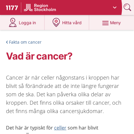
Du har valt region
Stockholms län
.
Till startsidan för 1177
på 1177.se
på 1177.se
Meny
Logga in
Hitta vård
Fakta om cancer
Vad är cancer?
Cancer är när celler någonstans i kroppen har
blivit så förändrade att de inte längre fungerar
som de ska. Det kan påverka olika delar av
kroppen. Det finns olika orsaker till cancer, och
det finns många olika cancersjukdomar.
Det här är typiskt för
celler
som har blivit