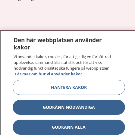
Visa inn
1177 på flera språk
Den här webbplatsen använder
kakor
Visa inn
Om 1177
Vi använder kakor, cookies, för att ge dig en förbättrad
upplevelse, sammanställa statistik och för att viss
Visa inn
nödvändig funktionalitet ska fungera på webbplatsen.
Kontakt
Läs mer om hur vi använder kakor
HANTERA KAKOR
Behandling av personuppgifter
GODKÄNN NÖDVÄNDIGA
Hantering av kakor
Inställningar för kakor
GODKÄNN ALLA