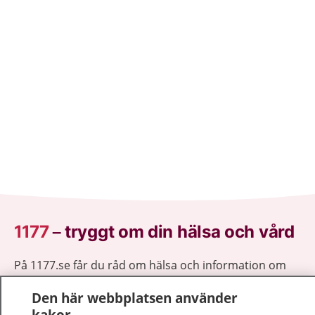
1177
–
tryggt om din hälsa och vård
På 1177.se får du råd om hälsa och information om
sjukdomar och vilka mottagningar du kan kontakta.
Den här webbplatsen använder
Logga in för att läsa din journal och göra dina
kakor