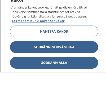
vårdärenden. Ring telefonnummer 1177 för
sjukvårdsrådgivning dygnet runt.
Vi använder kakor, cookies, för att ge dig en förbättrad
1177 ger dig råd när du vill må bättre.
upplevelse, sammanställa statistik och för att viss
nödvändig funktionalitet ska fungera på webbplatsen.
Läs mer om hur vi använder kakor
HANTERA KAKOR
Visa inn
1177 på flera språk
GODKÄNN NÖDVÄNDIGA
Visa inn
Om 1177
GODKÄNN ALLA
Visa inn
Kontakt
Behandling av personuppgifter
Hantering av kakor