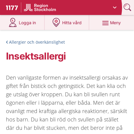
Du har valt region
Stockholms län
.
Till startsidan för 1177
på 1177.se
på 1177.se
Meny
Logga in
Hitta vård
Allergier och överkänslighet
Insektsallergi
Den vanligaste formen av insektsallergi orsakas av
giftet från bistick och getingstick. Det kan klia och
ge utslag över kroppen. Du kan bli svullen runt
ögonen eller i läpparna, eller båda. Men det är
ovanligt med kraftiga allergiska reaktioner, särskilt
hos barn. Du kan bli röd och svullen på stället
där du har blivit stucken, men det beror inte på