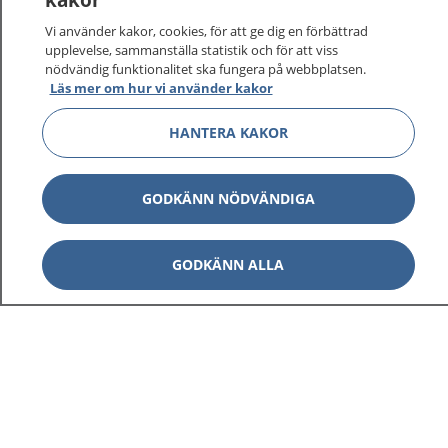
vårdärenden. Ring telefonnummer 1177 för
sjukvårdsrådgivning dygnet runt.
Vi använder kakor, cookies, för att ge dig en förbättrad
1177 ger dig råd när du vill må bättre.
upplevelse, sammanställa statistik och för att viss
nödvändig funktionalitet ska fungera på webbplatsen.
Läs mer om hur vi använder kakor
HANTERA KAKOR
Visa inn
1177 på flera språk
GODKÄNN NÖDVÄNDIGA
Visa inn
Om 1177
GODKÄNN ALLA
Visa inn
Kontakt
Behandling av personuppgifter
Hantering av kakor