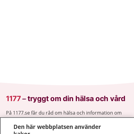
1177
–
tryggt om din hälsa och vård
På 1177.se får du råd om hälsa och information om
sjukdomar och vilka mottagningar du kan kontakta.
Den här webbplatsen använder
Logga in för att läsa din journal och göra dina
kakor