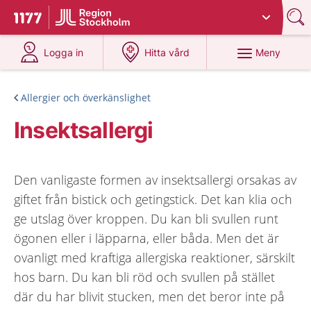
Du har valt region
Stockholms län
.
Till startsidan för 1177
på 1177.se
på 1177.se
Meny
Logga in
Hitta vård
Allergier och överkänslighet
Insektsallergi
Den vanligaste formen av insektsallergi orsakas av
giftet från bistick och getingstick. Det kan klia och
ge utslag över kroppen. Du kan bli svullen runt
ögonen eller i läpparna, eller båda. Men det är
ovanligt med kraftiga allergiska reaktioner, särskilt
hos barn. Du kan bli röd och svullen på stället
där du har blivit stucken, men det beror inte på