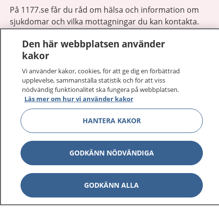
På 1177.se får du råd om hälsa och information om
sjukdomar och vilka mottagningar du kan kontakta.
Logga in för att läsa din journal och göra dina
Den här webbplatsen använder
vårdärenden. Ring telefonnummer 1177 för
kakor
sjukvårdsrådgivning dygnet runt.
1177 ger dig råd när du vill må bättre.
Vi använder kakor, cookies, för att ge dig en förbättrad
upplevelse, sammanställa statistik och för att viss
nödvändig funktionalitet ska fungera på webbplatsen.
Läs mer om hur vi använder kakor
HANTERA KAKOR
Visa inn
1177 på flera språk
GODKÄNN NÖDVÄNDIGA
Visa inn
Om 1177
Visa inn
GODKÄNN ALLA
Kontakt