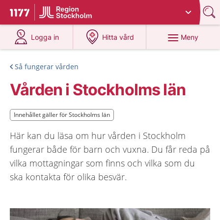
Du har valt region
Stockholms län
.
Till startsidan för 1177
på 1177.se
på 1177.se
Meny
Logga in
Hitta vård
Så fungerar vården
Vården i Stockholms län
Innehållet gäller för Stockholms län
Innehållet gäller för Stockholms län
Här kan du läsa om hur vården i Stockholm
fungerar både för barn och vuxna. Du får reda på
vilka mottagningar som finns och vilka som du
ska kontakta för olika besvär.