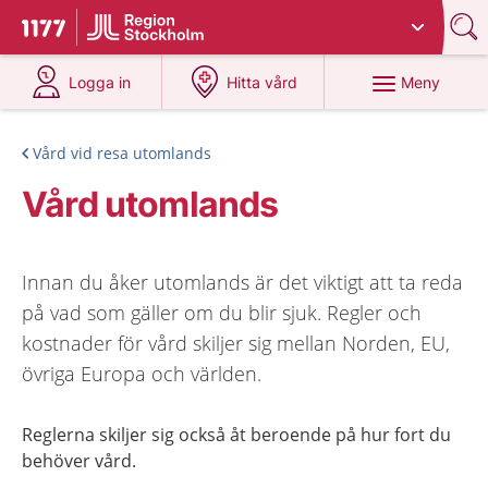
Du har valt region
Stockholms län
.
Till startsidan för 1177
på 1177.se
på 1177.se
Meny
Logga in
Hitta vård
Vård vid resa utomlands
Vård utomlands
Innan du åker utomlands är det viktigt att ta reda
på vad som gäller om du blir sjuk. Regler och
kostnader för vård skiljer sig mellan Norden, EU,
övriga Europa och världen.
Reglerna skiljer sig också åt beroende på hur fort du
behöver vård.