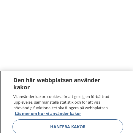
Den här webbplatsen använder
kakor
1177
–
tryggt om din hälsa och vård
Vi använder kakor, cookies, för att ge dig en förbättrad
På 1177.se får du råd om hälsa och information om
upplevelse, sammanställa statistik och för att viss
nödvändig funktionalitet ska fungera på webbplatsen.
sjukdomar och vilka mottagningar du kan kontakta.
Läs mer om hur vi använder kakor
Logga in för att läsa din journal och göra dina
vårdärenden. Ring telefonnummer 1177 för
HANTERA KAKOR
sjukvårdsrådgivning dygnet runt.