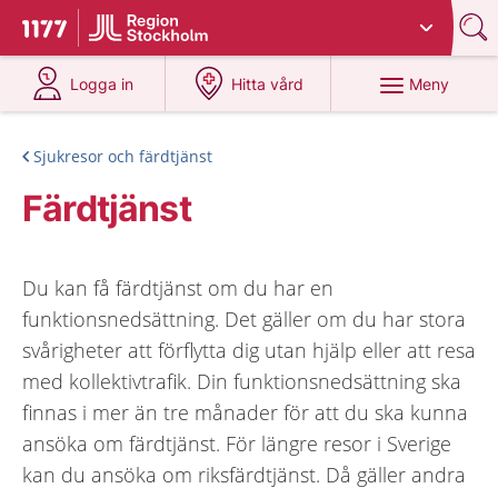
Du har valt region
Stockholms län
.
Till startsidan för 1177
på 1177.se
på 1177.se
Meny
Logga in
Hitta vård
Sjukresor och färdtjänst
Färdtjänst
Du kan få färdtjänst om du har en
funktionsnedsättning. Det gäller om du har stora
svårigheter att förflytta dig utan hjälp eller att resa
med kollektivtrafik. Din funktionsnedsättning ska
finnas i mer än tre månader för att du ska kunna
ansöka om färdtjänst. För längre resor i Sverige
kan du ansöka om riksfärdtjänst. Då gäller andra