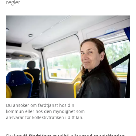
regler.
Du ansöker om färdtjänst hos din
kommun eller hos den myndighet som
ansvarar för kollektivtrafiken i ditt län.