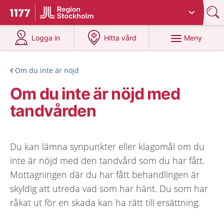
Du har valt region
Stockholms län
.
Till startsidan för 1177
på 1177.se
på 1177.se
Meny
Logga in
Hitta vård
Om du inte är nöjd
Om du inte är nöjd med
tandvården
Du kan lämna synpunkter eller klagomål om du
inte är nöjd med den tandvård som du har fått.
Mottagningen där du har fått behandlingen är
skyldig att utreda vad som har hänt. Du som har
råkat ut för en skada kan ha rätt till ersättning.