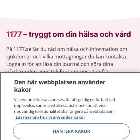
1177
–
tryggt om din hälsa och vård
På 1177.se får du råd om hälsa och information om
sjukdomar och vilka mottagningar du kan kontakta.
Logga in för att läsa din journal och göra dina
vårdärenden. Ring telefonnummer 1177 för
sjukvårdsrådgivning dygnet runt.
Den här webbplatsen använder
1177 ger dig råd när du vill må bättre.
kakor
Vi använder kakor, cookies, för att ge dig en förbättrad
upplevelse, sammanställa statistik och för att viss
nödvändig funktionalitet ska fungera på webbplatsen.
Läs mer om hur vi använder kakor
Visa inn
1177 på flera språk
HANTERA KAKOR