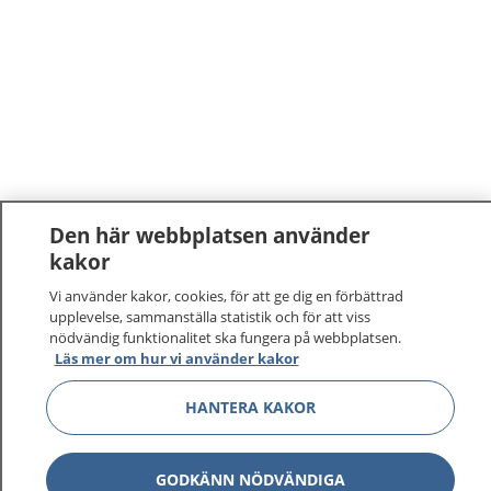
Den här webbplatsen använder
kakor
1177
–
tryggt om din hälsa och vård
Vi använder kakor, cookies, för att ge dig en förbättrad
upplevelse, sammanställa statistik och för att viss
På 1177.se får du råd om hälsa och information om
nödvändig funktionalitet ska fungera på webbplatsen.
sjukdomar och vilka mottagningar du kan kontakta.
Läs mer om hur vi använder kakor
Logga in för att läsa din journal och göra dina
vårdärenden. Ring telefonnummer 1177 för
HANTERA KAKOR
sjukvårdsrådgivning dygnet runt.
1177 ger dig råd när du vill må bättre.
GODKÄNN NÖDVÄNDIGA