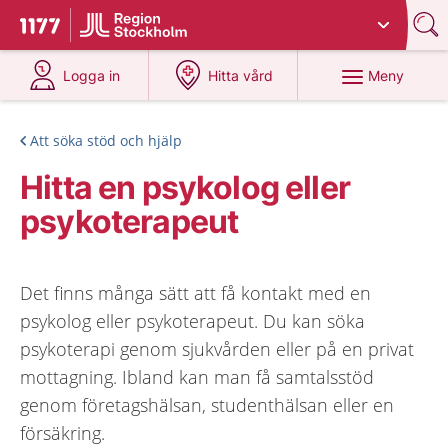
Du har valt region
Stockholms län
.
Till startsidan för 1177
på 1177.se
på 1177.se
Meny
Logga in
Hitta vård
Att söka stöd och hjälp
Hitta en psykolog eller
psykoterapeut
Det finns många sätt att få kontakt med en
psykolog eller psykoterapeut. Du kan söka
psykoterapi genom sjukvården eller på en privat
mottagning. Ibland kan man få samtalsstöd
genom företagshälsan, studenthälsan eller en
försäkring.