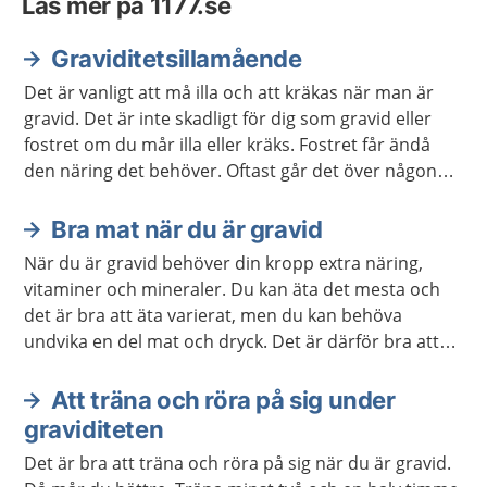
Läs mer på 1177.se
Graviditetsillamående
Det är vanligt att må illa och att kräkas när man är
gravid. Det är inte skadligt för dig som gravid eller
fostret om du mår illa eller kräks. Fostret får ändå
den näring det behöver. Oftast går det över någon
gång runt graviditetsvecka 20. Men några mår illa
hela graviditeten.
Bra mat när du är gravid
När du är gravid behöver din kropp extra näring,
vitaminer och mineraler. Du kan äta det mesta och
det är bra att äta varierat, men du kan behöva
undvika en del mat och dryck. Det är därför bra att
veta vad du behöver vara extra uppmärksam på.
Att träna och röra på sig under
graviditeten
Det är bra att träna och röra på sig när du är gravid.