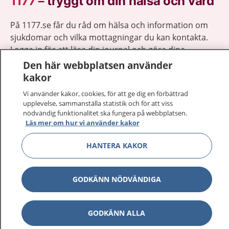
1177
–
tryggt om din hälsa och vård
På 1177.se får du råd om hälsa och information om
sjukdomar och vilka mottagningar du kan kontakta.
Logga in för att läsa din journal och göra dina
vårdärenden. Ring telefonnummer 1177 för
Den här webbplatsen använder
sjukvårdsrådgivning dygnet runt.
kakor
1177 ger dig råd när du vill må bättre.
Vi använder kakor, cookies, för att ge dig en förbättrad
upplevelse, sammanställa statistik och för att viss
nödvändig funktionalitet ska fungera på webbplatsen.
Läs mer om hur vi använder kakor
HANTERA KAKOR
Visa inn
1177 på flera språk
Visa inn
GODKÄNN NÖDVÄNDIGA
Om 1177
Visa inn
Kontakt
GODKÄNN ALLA