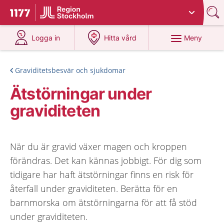
Du har valt region
Stockholms län
.
Till startsidan för 1177
på 1177.se
på 1177.se
Meny
Logga in
Hitta vård
Graviditetsbesvär och sjukdomar
Ätstörningar under
graviditeten
När du är gravid växer magen och kroppen
förändras. Det kan kännas jobbigt. För dig som
tidigare har haft ätstörningar finns en risk för
återfall under graviditeten. Berätta för en
barnmorska om ätstörningarna för att få stöd
under graviditeten.