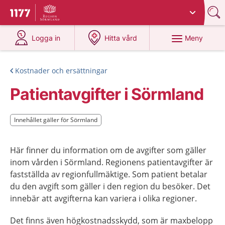
Du har valt region
Sörmland
.
Till startsidan för 1177
på 1177.se
på 1177.se
Meny
Logga in
Hitta vård
Kostnader och ersättningar
Patientavgifter i Sörmland
Innehållet gäller för Sörmland
Innehållet gäller för Sörmland
Här finner du information om de avgifter som gäller
inom vården i Sörmland. Regionens patientavgifter är
fastställda av regionfullmäktige. Som patient betalar
du den avgift som gäller i den region du besöker. Det
innebär att avgifterna kan variera i olika regioner.
Det finns även högkostnadsskydd, som är maxbelopp