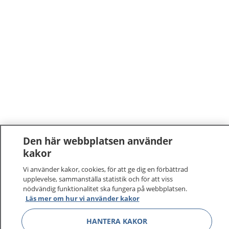
Den här webbplatsen använder
kakor
Vi använder kakor, cookies, för att ge dig en förbättrad
upplevelse, sammanställa statistik och för att viss
nödvändig funktionalitet ska fungera på webbplatsen.
1177
–
tryggt om din hälsa och vård
Läs mer om hur vi använder kakor
HANTERA KAKOR
På 1177.se får du råd om hälsa och information om