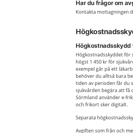
Har du frågor om avg
Kontakta mottagningen du 
Högkostnadssky
Högkostnadsskydd f
Högkostnadsskyddet för sj
högst 1 450 kr för sjukv
exempel går på ett läkarb
behöver du alltså bara be
tiden av perioden får du s
sjukvården begära att få 
Sörmland använder e-friko
och frikort sker digitalt.
Separata högkostnadsskyd
Avgiften som från och med 