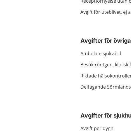
Receptförnyelse utan 
Avgift för uteblivet, e
Avgifter för övrig
Ambulanssjukvård
Besök röntgen, klinisk 
Riktade hälsokontrolle
Deltagande Sörmland
Avgifter för sjukh
Avgift per dygn