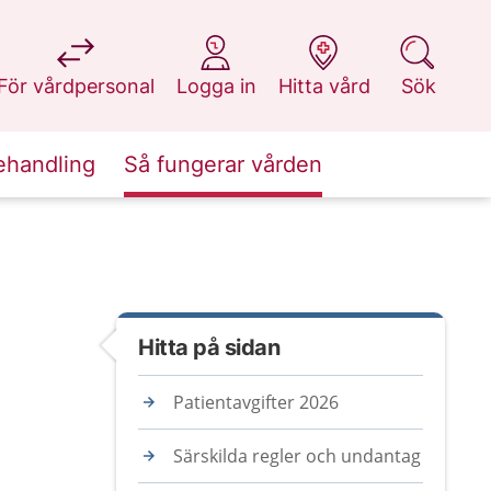
på 1177.se
på 1177.se
på 1177.se
på 1177.se
För vårdpersonal
Logga in
Hitta vård
Sök
ehandling
Så fungerar vården
Hitta på sidan
Patientavgifter 2026
Särskilda regler och undantag