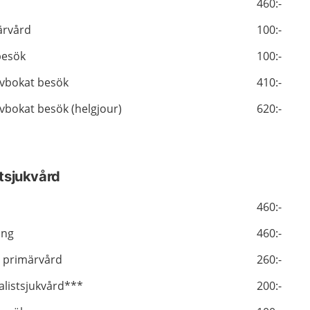
460:-
märvård
100:-
besök
100:-
 avbokat besök
410:-
 avbokat besök (helgjour)
620:-
stsjukvård
460:-
ing
460:-
 primärvård
260:-
ialistsjukvård***
200:-