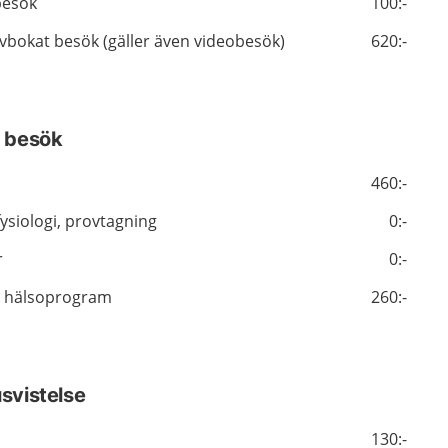
besök
100:-
j avbokat besök (gäller även videobesök)
620:-
a besök
460:-
fysiologi, provtagning
0:-
r
0:-
s hälsoprogram
260:-
usvistelse
130:-