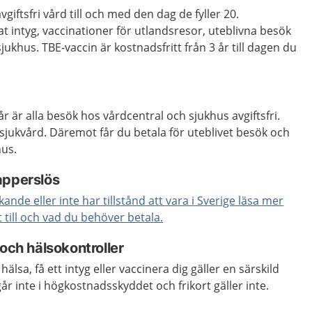
iftsfri vård till och med den dag de fyller 20.
 intyg, vaccinationer för utlandsresor, uteblivna besök
jukhus. TBE-vaccin är kostnadsfritt från 3 år till dagen du
år är alla besök hos vårdcentral och sjukhus avgiftsfri.
sjukvård. Däremot får du betala för uteblivet besök och
hus.
apperslös
nde eller inte har tillstånd att vara i Sverige läsa mer
 till och vad du behöver betala.
 och hälsokontroller
hälsa, få ett intyg eller vaccinera dig gäller en särskild
ngår inte i högkostnadsskyddet och frikort gäller inte.