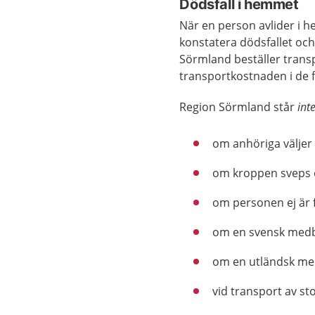
Dödsfall i hemmet
När en person avlider i h
konstatera dödsfallet och
Sörmland beställer transp
transportkostnaden i de fl
Region Sörmland står
int
om anhöriga väljer a
om kroppen sveps oc
om personen ej är 
om en svensk medbo
om en utländsk med
vid transport av sto