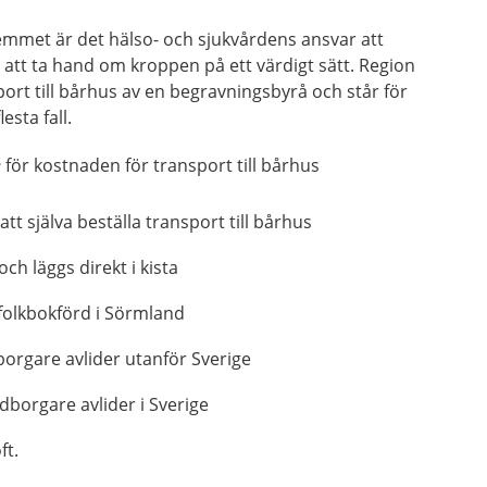
emmet är det hälso- och sjukvårdens ansvar att
 att ta hand om kroppen på ett värdigt sätt. Region
ort till bårhus av en begravningsbyrå och står för
esta fall.
e
för kostnaden för transport till bårhus
tt själva beställa transport till bårhus
h läggs direkt i kista
folkbokförd i Sörmland
rgare avlider utanför Sverige
borgare avlider i Sverige
ft.