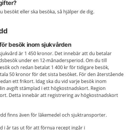
ifter?
besökt eller ska besöka, så hjälper de dig.
dd
ör besök inom sjukvården
ukvård är 1 450 kronor. Det innebär att du betalar
årdsbesök under en 12-månadersperiod. Om du till
esök och redan betalat 1 400 kr för tidigare besök,
tala 50 kronor för det sista besöket. För den återstående
edan ett frikort. Idag ska du vid varje besök inom
din avgift stämplad i ett högkostnadskort. Region
rt. Detta innebär att registrering av högkostnadskort
d finns även för läkemedel och sjuktransporter.
i år tas ut för att förnya recept ingår i