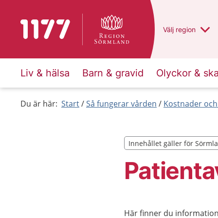
Till startsidan för 1177
Du har valt regio
Välj
en annan
region
Liv & hälsa
Barn & gravid
Olyckor & sk
Du är här:
Start
Så fungerar vården
Kostnader och
Innehållet gäller för Sörml
Innehållet gäller för Sörml
Patienta
Här finner du informatio