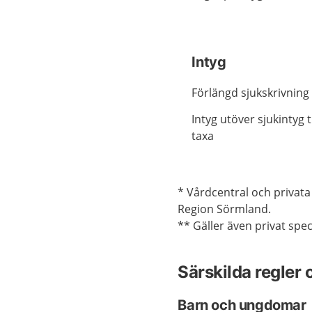
Intyg
Förlängd sjukskrivning
Intyg utöver sjukintyg t
taxa
* Vårdcentral och privat
Region Sörmland.
** Gäller även privat sp
Särskilda regler
Barn och ungdomar