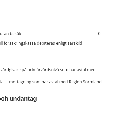
 utan besök
0:-
ill försäkringskassa debiteras enligt särskild
a vårdgivare på primärvårdsnivå som har avtal med
ecialistmottagning som har avtal med Region Sörmland.
 och undantag