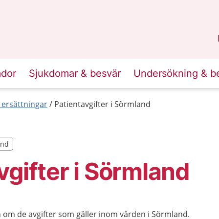
n
Sörmland
.
ador
Sjukdomar & besvär
Undersökning & b
 ersättningar
Patientavgifter i Sörmland
and
and
vgifter i Sörmland
n om de avgifter som gäller inom vården i Sörmland.