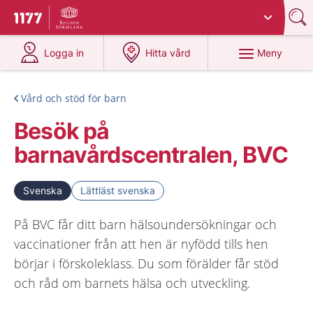
Du har valt region
Sörmland
.
Till startsidan för 1177
på 1177.se
på 1177.se
Meny
Logga in
Hitta vård
Vård och stöd för barn
Besök på
barnavårdscentralen, BVC
Svenska
Lättläst svenska
På BVC får ditt barn hälsoundersökningar och
vaccinationer från att hen är nyfödd tills hen
börjar i förskoleklass. Du som förälder får stöd
och råd om barnets hälsa och utveckling.