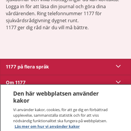
Logga in för att läsa din journal och göra dina
vårdärenden. Ring telefonnummer 1177 för
sjukvårdsrådgivning dygnet runt.
1177 ger dig råd när du vill må bättre.
Visa inn
1177 på flera språk
Visa inn
Om 1177
Den här webbplatsen använder
Visa inn
Kontakt
kakor
Vi använder kakor, cookies, för att ge dig en förbättrad
upplevelse, sammanställa statistik och för att viss
Behandling av personuppgifter
nödvändig funktionalitet ska fungera på webbplatsen.
Läs mer om hur vi använder kakor