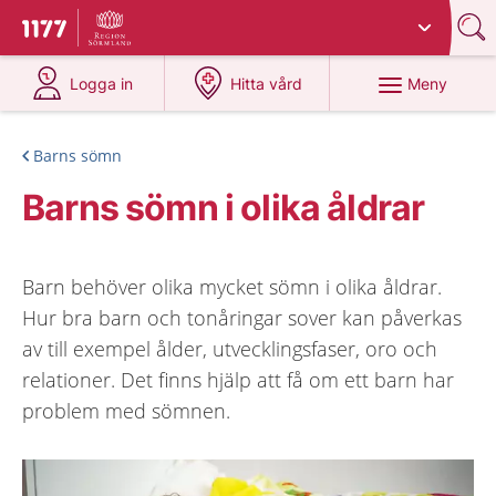
Du har valt region
Sörmland
.
Till startsidan för 1177
på 1177.se
på 1177.se
Meny
Logga in
Hitta vård
Barns sömn
Barns sömn i olika åldrar
Barn behöver olika mycket sömn i olika åldrar.
Hur bra barn och tonåringar sover kan påverkas
av till exempel ålder, utvecklingsfaser, oro och
relationer. Det finns hjälp att få om ett barn har
problem med sömnen.