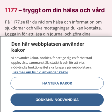
1177
–
tryggt om din hälsa och vård
På 1177.se får du råd om hälsa och information om
sjukdomar och vilka mottagningar du kan kontakta.
Logga in för att läsa din journal och göra dina
vårdärenden. Ring telefonnummer 1177 för
Den här webbplatsen använder
sjukvårdsrådgivning dygnet runt.
kakor
1177 ger dig råd när du vill må bättre.
Vi använder kakor, cookies, för att ge dig en förbättrad
upplevelse, sammanställa statistik och för att viss
nödvändig funktionalitet ska fungera på webbplatsen.
Läs mer om hur vi använder kakor
HANTERA KAKOR
Visa inn
1177 på flera språk
Visa inn
Om 1177
GODKÄNN NÖDVÄNDIGA
Visa inn