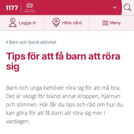
Du har valt region
Sörmland
.
Till startsidan för 1177
på 1177.se
på 1177.se
Meny
Logga in
Hitta vård
Barn och fysisk aktivitet
Tips för att få barn att röra
sig
Barn och unga behöver röra sig för att må bra.
Det är viktigt för bland annat kroppen, hjärnan
och sömnen. Här får du tips och råd om hur du
kan göra för att få barn att röra sig mer i
vardagen.