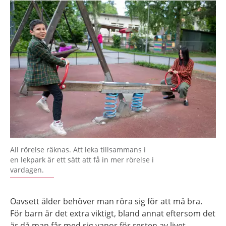
All rörelse räknas. Att leka tillsammans i
en lekpark är ett sätt att få in mer rörelse i
vardagen.
Oavsett ålder behöver man röra sig för att må bra.
För barn är det extra viktigt, bland annat eftersom det
är då man får med sig vanor för resten av livet.