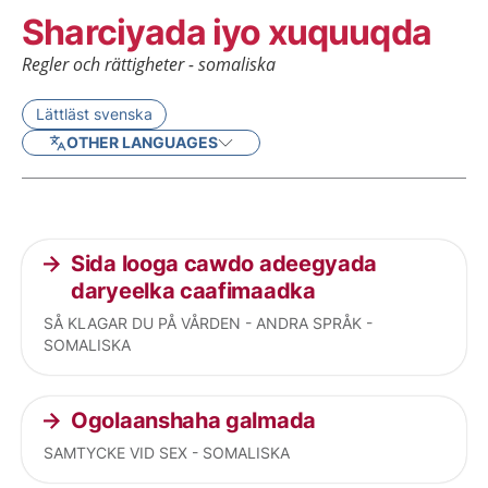
Sharciyada iyo xuquuqda
Regler och rättigheter - somaliska
Lättläst svenska
OTHER LANGUAGES
Current articles
Sida looga cawdo adeegyada
daryeelka caafimaadka
SÅ KLAGAR DU PÅ VÅRDEN - ANDRA SPRÅK -
SOMALISKA
Ogolaanshaha galmada
SAMTYCKE VID SEX - SOMALISKA