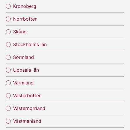
Kronoberg
Norrbotten
Skåne
Stockholms län
Sörmland
Uppsala län
Värmland
Västerbotten
Västernorrland
Västmanland