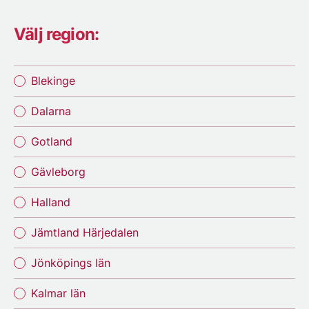
Välj region:
Blekinge
Dalarna
Gotland
Gävleborg
Halland
Jämtland Härjedalen
Jönköpings län
Kalmar län