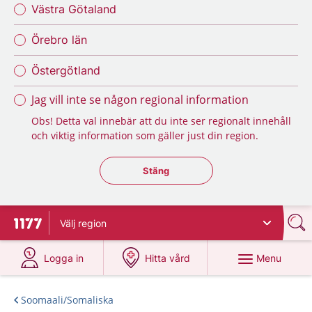
Västra Götaland
Örebro län
Östergötland
Jag vill inte se någon regional information
Obs! Detta val innebär att du inte ser regionalt innehåll
och viktig information som gäller just din region.
Stäng regionsväljaren
Stäng
Välj
region
To start page for 1177
at 1177.se
at 1177.se
Menu
Logga in
Hitta vård
Soomaali/Somaliska