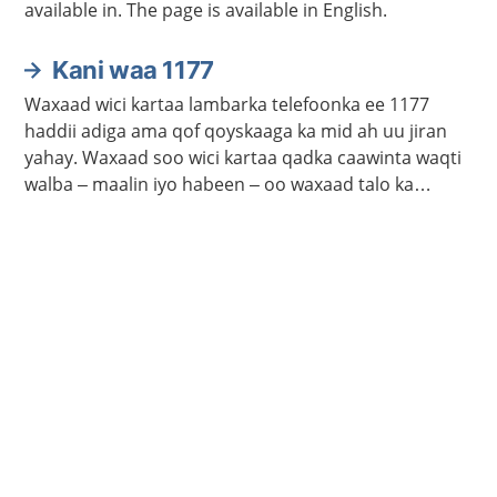
available in. The page is available in English.
Kani waa 1177
Waxaad wici kartaa lambarka telefoonka ee 1177
haddii adiga ama qof qoyskaaga ka mid ah uu jiran
yahay. Waxaad soo wici kartaa qadka caawinta waqti
walba – maalin iyo habeen – oo waxaad talo ka
heleysaa kalkaalisada. Bogga 1177.se ayaa laga
helayaa macluumaad caafimaadka iyo cudurrada ku
saabsan.