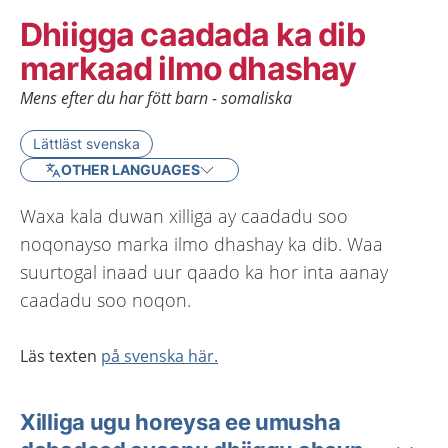
Dhiigga caadada ka dib
markaad ilmo dhashay
Mens efter du har fött barn - somaliska
Lättläst svenska
OTHER LANGUAGES
Waxa kala duwan xilliga ay caadadu soo
noqonayso marka ilmo dhashay ka dib. Waa
suurtogal inaad uur qaado ka hor inta aanay
caadadu soo noqon.
Läs texten
på svenska här.
Xilliga ugu horeysa ee umusha