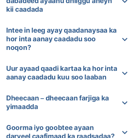
dabadeed ayaanu dhiiggu aheyn
kii caadada
Intee in leeg ayay qaadanaysaa ka
hor inta aanay caadadu soo
noqon?
Uur ayaad qaadi kartaa ka hor inta
aanay caadadu kuu soo laaban
Dheecaan – dheecaan farjiga ka
yimaadda
Goorma iyo goobtee ayaan
daryeel caafimaad ka raadsadaa?