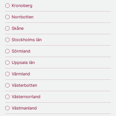
Kronoberg
Norrbotten
Skåne
Stockholms län
Sörmland
Uppsala län
Värmland
Västerbotten
Västernorrland
Västmanland