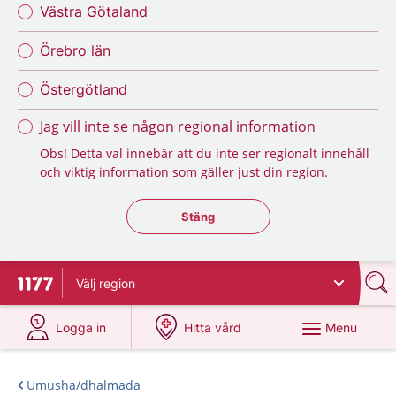
Västra Götaland
Örebro län
Östergötland
Jag vill inte se någon regional information
Obs! Detta val innebär att du inte ser regionalt innehåll
och viktig information som gäller just din region.
Stäng regionsväljaren
Stäng
Välj
region
To start page for 1177
at 1177.se
at 1177.se
Menu
Logga in
Hitta vård
Umusha/dhalmada