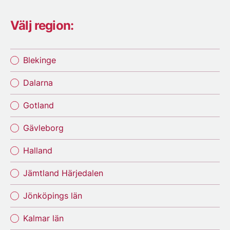
Välj region:
Blekinge
Dalarna
Gotland
Gävleborg
Halland
Jämtland Härjedalen
Jönköpings län
Kalmar län