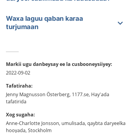
Waxa laguu qaban karaa
turjumaan
Markii ugu danbeysay ee la cusbooneysiiyey
:
2022-09-02
Tafatiraha
:
Jenny
Magnusson Österberg,
1177.se, Hay'ada
tafatirida
Xog sugaha
:
Anne-Charlotte
Jonsson,
umulisada, qaybta daryeelka
hooyada,
Stockholm