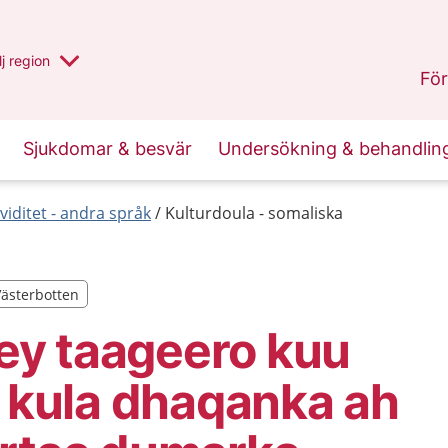
 har valt region
j
en annan
region
Västerbotten
.
För
Sjukdomar & besvär
Undersökning & behandlin
viditet - andra språk
Kulturdoula - somaliska
Västerbotten
Västerbotten
y taageero kuu
o kula dhaqanka ah