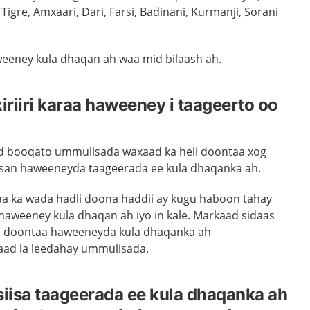
Tigre, Amxaari, Dari, Farsi, Badinani, Kurmanji, Sorani
eeney kula dhaqan ah waa mid bilaash ah.
iriiri karaa haweeney i taageerto oo
d booqato ummulisada waxaad ka heli doontaa xog
san haweeneyda taageerada ee kula dhaqanka ah.
a ka wada hadli doona haddii ay kugu haboon tahay
haweeney kula dhaqan ah iyo in kale. Markaad sidaas
i doontaa haweeneyda kula dhaqanka ah
aad la leedahay ummulisada.
iisa taageerada ee kula dhaqanka ah