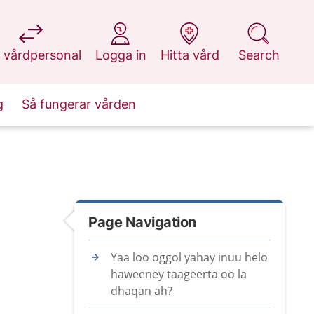
at 1177.se
at 1177.se
at 1177.se
at 1177.se
 vårdpersonal
Logga in
Hitta vård
Search
g
Så fungerar vården
Page Navigation
Yaa loo oggol yahay inuu helo
haweeney taageerta oo la
dhaqan ah?