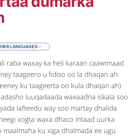
ertaa dumarka
h
HER LANGUAGES
i raba waxay ka heli karaan caawimaad
ney taageero u fidiso oo la dhaqan ah.
weeney ku taageerta oo kula dhaqan ah)
adasho luuqadaada waxaadna iskala soo
Ayada lafteedu way soo martay dhalida
heegi xogta waxa dhaco intaad uurka
yo maalmaha ku xiga dhalmada ee ugu