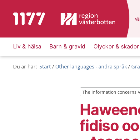
To start page for 1177
Du
Väl
Liv & hälsa
Barn & gravid
Olyckor & skador
Du är här:
Start
Other languages - andra språk
Gra
The information concerns 
The information concerns 
Haweene
fidiso o