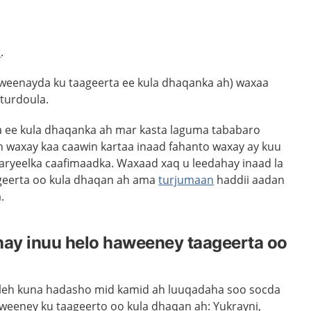
r
.
aweenayda ku taageerta ee kula dhaqanka ah) waxaa
lturdoula.
 ee kula dhaqanka ah mar kasta laguma tababaro
in waxay kaa caawin kartaa inaad fahanto waxay ay kuu
aryeelka caafimaadka. Waxaad xaq u leedahay inaad la
geerta oo kula dhaqan ah ama
turjumaan
haddii aadan
.
hay inuu helo haweeney taageerta oo
r leh kuna hadasho mid kamid ah luuqadaha soo socda
haweeney ku taageerto oo kula dhaqan ah: Yukrayni,