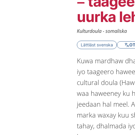
– taage
uurka le
Kulturdoula - somaliska
Lättläst svenska
OT
Kuwa mardhaw dhal
iyo taageero hawee
cultural doula (Ha
waa haweeney ku h
jeedaan hal meel. 
marka waxay kuu s
tahay, dhalmada i