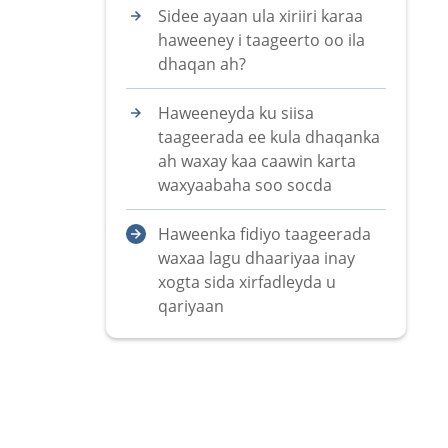
Sidee ayaan ula xiriiri karaa
haweeney i taageerto oo ila
dhaqan ah?
Haweeneyda ku siisa
taageerada ee kula dhaqanka
ah waxay kaa caawin karta
waxyaabaha soo socda
Haweenka fidiyo taageerada
waxaa lagu dhaariyaa inay
xogta sida xirfadleyda u
qariyaan