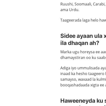
Ruushi, Soomaali, Carabi, 
ama Urdu.
Taageerada laga helo haw
Sidee ayaan ula x
ila dhaqan ah?
Marka ugu horeysa ee aa
dhamaystiran oo ku saab
Adiga iyo ummulisada aya
inaad ka hesho taageero 
samayso, waxaad la kulm
booqashadaada xigta ee 
Haweeneyda ku s