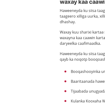
waxay kaa caawi
Haweeneyda ku siisa taag
taageero xilliga uurka, 
dhashay.
Waxay kuu sharixi karta
waxayna kaa caawin karta
daryeelka caafimaadka.
Haweeneyda ku siisa taag
qayb ka noqotp booqoash
Booqashooyinka um
Baaritaanada haw
Tijaabada unugyada
Kulanka Kooxaha W