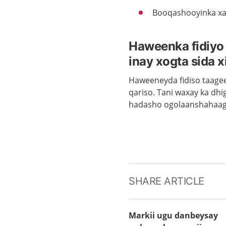
Booqashooyinka xa
Haweenka fidiyo
inay xogta sida x
Haweeneyda fidiso taagee
qariso. Tani waxay ka dhi
hadasho ogolaanshahaaga 
SHARE ARTICLE
Markii ugu danbeysay