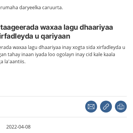
rumaha daryeelka caruurta.
 taageerada waxaa lagu dhaariyaa
irfadleyda u qariyaan
rada waxaa lagu dhaariyaa inay xogta sida xirfadleyda u
gan tahay inaan iyada loo ogolayn inay cid kale kaala
la'aantiis.
Share with a friend
Copy link
Pri
2022-04-08