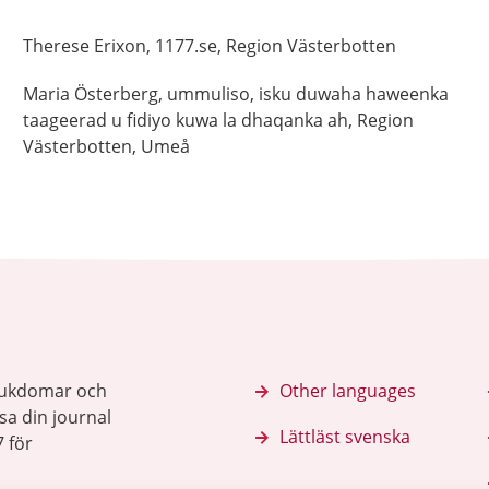
Therese
Erixon,
1177.se, Region Västerbotten
Maria
Österberg,
ummuliso, isku duwaha haweenka
taageerad u fidiyo kuwa la dhaqanka ah,
Region
Västerbotten,
Umeå
sjukdomar och
Other languages
sa din journal
Lättläst svenska
 för