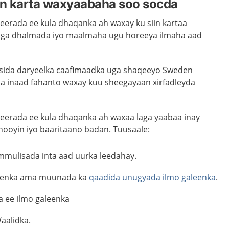
n karta waxyaabaha soo socda
eerada ee kula dhaqanka ah waxay ku siin kartaa
xilliga dhalmada iyo maalmaha ugu horeeya ilmaha aad
a sida daryeelka caafimaadka uga shaqeeyo Sweden
a inaad fahanto waxay kuu sheegayaan xirfadleyda
eerada ee kula dhaqanka ah waxaa laga yaabaa inay
ooyin iyo baaritaano badan. Tuusaale:
mulisada inta aad uurka leedahay.
eenka ama muunada ka
qaadida unugyada ilmo galeenka
.
 ee ilmo galeenka
aalidka.