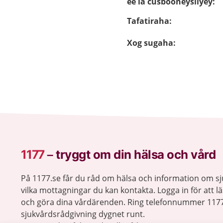
ee la cusbooneysiiyey
:
Tafatiraha
:
Xog sugaha
:
1177
–
tryggt om din hälsa och vård
På 1177.se får du råd om hälsa och information om 
vilka mottagningar du kan kontakta. Logga in för att lä
och göra dina vårdärenden. Ring telefonnummer 1177
sjukvårdsrådgivning dygnet runt.