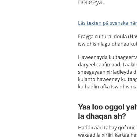
horeeya.
Läs texten på svenska hä
Erayga cultural doula (H
iswidhish lagu dhahaa ku
Haweenayda ku taageerta
daryeel caafimaad. Laaki
sheegayaan xirfadleyda d
kulanto haweeney ku taa
ku hadlin afka Iswidhishka
Yaa loo oggol ya
la dhaqan ah?
Haddii aad tahay qof uu
waxaad la xiriiri kartaa 