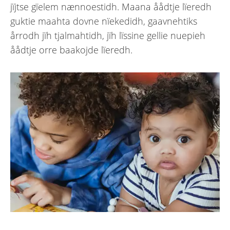
jïjtse gïelem nænnoestidh. Maana åådtje lïeredh
guktie maahta dovne nïekedidh, gaavnehtiks
årrodh jïh tjalmahtidh, jïh lïssine gellie nuepieh
åådtje orre baakojde lïeredh.