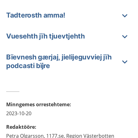
Tadterosth amma!
Vuesehth jïh tjuevtjehth
Bïevnesh gærjaj, jielijeguvviej jïh
podcasti bïjre
Minngemes orrestehteme
:
2023-10-20
Redaktööre
:
Petra
Olgarsson,
1177.se, Region Västerbotten