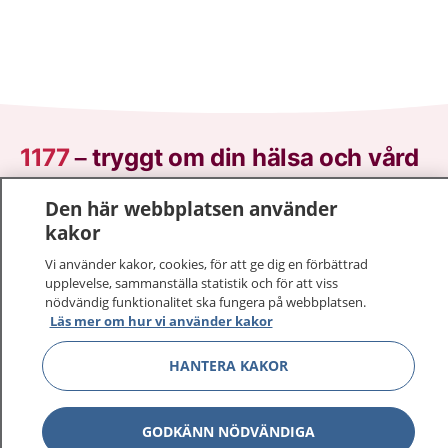
1177
–
tryggt om din hälsa och vård
På 1177.se får du råd om hälsa och information om
Den här webbplatsen använder
sjukdomar och vilka mottagningar du kan kontakta.
kakor
Logga in för att läsa din journal och göra dina
Vi använder kakor, cookies, för att ge dig en förbättrad
vårdärenden. Ring telefonnummer 1177 för
upplevelse, sammanställa statistik och för att viss
sjukvårdsrådgivning dygnet runt.
nödvändig funktionalitet ska fungera på webbplatsen.
Läs mer om hur vi använder kakor
1177 ger dig råd när du vill må bättre.
HANTERA KAKOR
GODKÄNN NÖDVÄNDIGA