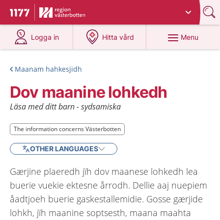
Du har valt region
Västerbotten
.
To start page for 1177
at 1177.se
at 1177.se
Menu
Logga in
Hitta vård
Maanam hahkesjidh
Dov maanine lohkedh
Läsa med ditt barn - sydsamiska
The information concerns Västerbotten
The information concerns Västerbotten
OTHER LANGUAGES
Gærjine plaeredh jïh dov maanese lohkedh lea
buerie vuekie ektesne årrodh. Dellie aaj nuepiem
åadtjoeh buerie gaskestallemidie. Gosse gærjide
lohkh, jïh maanine soptsesth, maana maahta