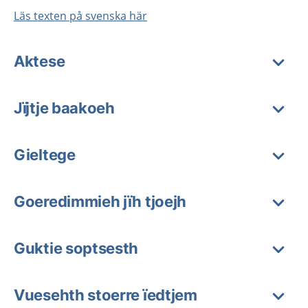
Läs texten på svenska här
Aktese
Jïjtje baakoeh
Gieltege
Goeredimmieh jïh tjoejh
Guktie soptsesth
Vuesehth stoerre ïedtjem