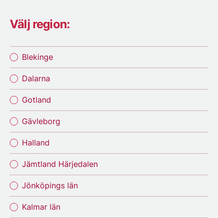
Välj region:
Blekinge
Dalarna
Gotland
Gävleborg
Halland
Jämtland Härjedalen
Jönköpings län
Kalmar län