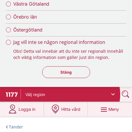
Västra Götaland
Örebro län
Östergötland
Jag vill inte se någon regional information
Obs! Detta val innebär att du inte ser regionalt innehåll
och viktig information som gäller just din region.
Stäng regionsväljaren
Stäng
Välj
region
Till startsidan för 1177
på 1177.se
på 1177.se
Meny
Logga in
Hitta vård
Tänder