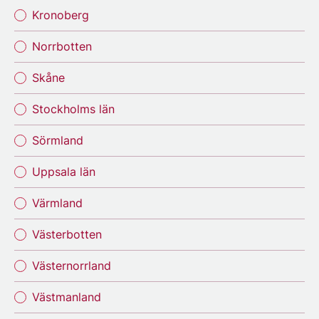
Kronoberg
Norrbotten
Skåne
Stockholms län
Sörmland
Uppsala län
Värmland
Västerbotten
Västernorrland
Västmanland