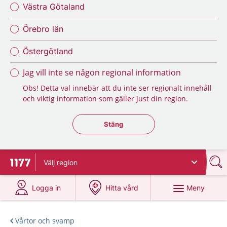
Västra Götaland
Örebro län
Östergötland
Jag vill inte se någon regional information
Obs! Detta val innebär att du inte ser regionalt innehåll
och viktig information som gäller just din region.
Stäng regionsväljaren
Stäng
Välj
region
Till startsidan för 1177
på 1177.se
på 1177.se
Meny
Logga in
Hitta vård
Vårtor och svamp