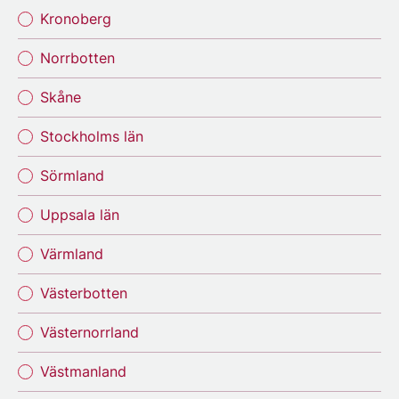
Kronoberg
Norrbotten
Skåne
Stockholms län
Sörmland
Uppsala län
Värmland
Västerbotten
Västernorrland
Västmanland