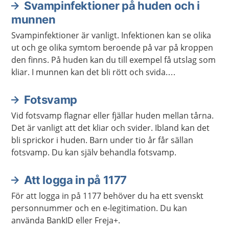
Svampinfektioner på huden och i
munnen
Svampinfektioner är vanligt. Infektionen kan se olika
ut och ge olika symtom beroende på var på kroppen
den finns. På huden kan du till exempel få utslag som
kliar. I munnen kan det bli rött och svida.
Svampinfektioner på huden och i munnen försvinner
ofta med behandling av receptfria läkemedel.
Fotsvamp
Vid fotsvamp flagnar eller fjällar huden mellan tårna.
Det är vanligt att det kliar och svider. Ibland kan det
bli sprickor i huden. Barn under tio år får sällan
fotsvamp. Du kan själv behandla fotsvamp.
Att logga in på 1177
För att logga in på 1177 behöver du ha ett svenskt
personnummer och en e-legitimation. Du kan
använda BankID eller Freja+.