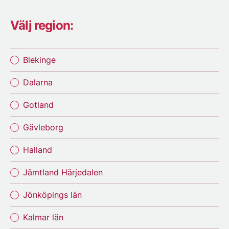
Välj region:
Blekinge
Dalarna
Gotland
Gävleborg
Halland
Jämtland Härjedalen
Jönköpings län
Kalmar län