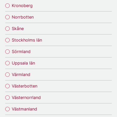
Kronoberg
Norrbotten
Skåne
Stockholms län
Sörmland
Uppsala län
Värmland
Västerbotten
Västernorrland
Västmanland