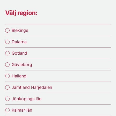
Välj region:
Blekinge
Dalarna
Gotland
Gävleborg
Halland
Jämtland Härjedalen
Jönköpings län
Kalmar län