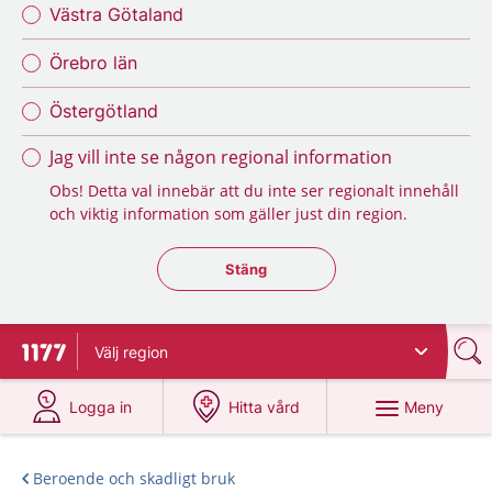
Västra Götaland
Örebro län
Östergötland
Jag vill inte se någon regional information
Obs! Detta val innebär att du inte ser regionalt innehåll
och viktig information som gäller just din region.
Stäng regionsväljaren
Stäng
Välj
region
Till startsidan för 1177
på 1177.se
på 1177.se
Meny
Logga in
Hitta vård
Beroende och skadligt bruk