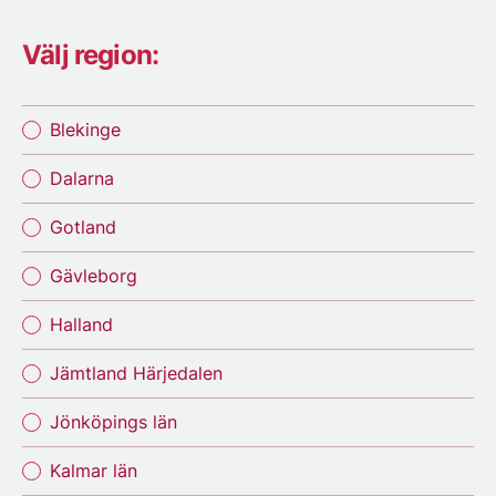
Välj region:
Blekinge
Dalarna
Gotland
Gävleborg
Halland
Jämtland Härjedalen
Jönköpings län
Kalmar län