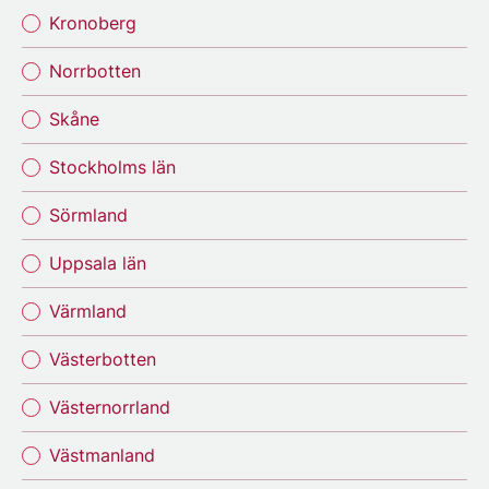
Kronoberg
Norrbotten
Skåne
Stockholms län
Sörmland
Uppsala län
Värmland
Västerbotten
Västernorrland
Västmanland