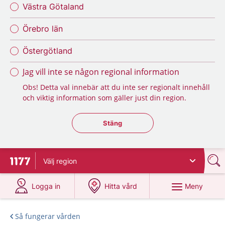
Västra Götaland
Örebro län
Östergötland
Jag vill inte se någon regional information
Obs! Detta val innebär att du inte ser regionalt innehåll
och viktig information som gäller just din region.
Stäng regionsväljaren
Stäng
Välj
region
Till startsidan för 1177
på 1177.se
på 1177.se
Meny
Logga in
Hitta vård
Så fungerar vården