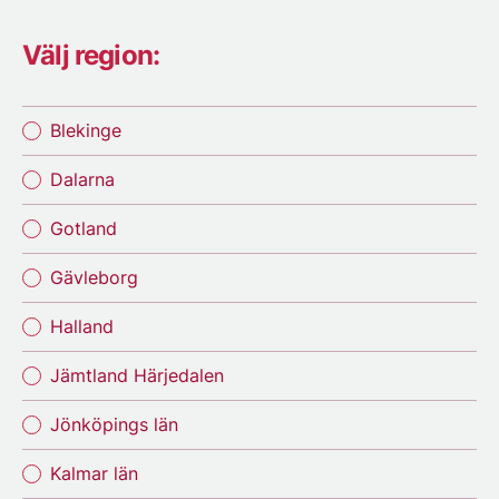
Välj region:
Blekinge
Dalarna
Gotland
Gävleborg
Halland
Jämtland Härjedalen
Jönköpings län
Kalmar län