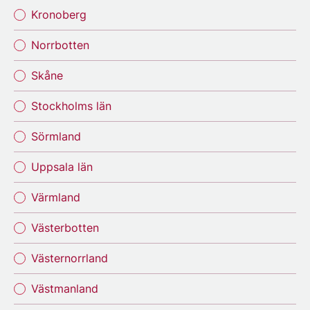
Kronoberg
Norrbotten
Skåne
Stockholms län
Sörmland
Uppsala län
Värmland
Västerbotten
Västernorrland
Västmanland