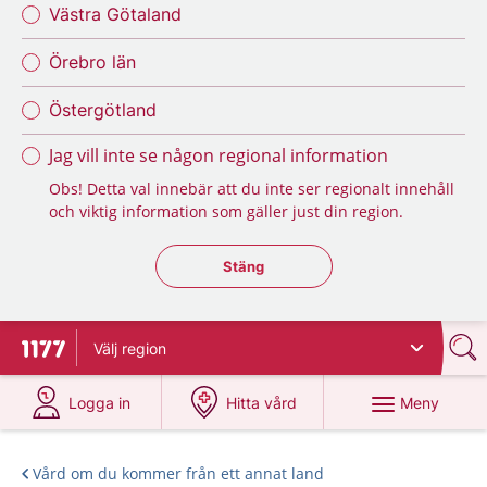
Västra Götaland
Örebro län
Östergötland
Jag vill inte se någon regional information
Obs! Detta val innebär att du inte ser regionalt innehåll
och viktig information som gäller just din region.
Stäng regionsväljaren
Stäng
Välj
region
Till startsidan för 1177
på 1177.se
på 1177.se
Meny
Logga in
Hitta vård
Vård om du kommer från ett annat land