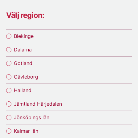
Välj region:
Blekinge
Dalarna
Gotland
Gävleborg
Halland
Jämtland Härjedalen
Jönköpings län
Kalmar län