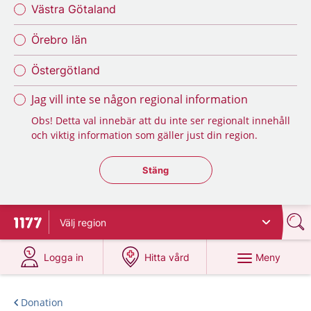
Västra Götaland
Örebro län
Östergötland
Jag vill inte se någon regional information
Obs! Detta val innebär att du inte ser regionalt innehåll
och viktig information som gäller just din region.
Stäng regionsväljaren
Stäng
Välj
region
Till startsidan för 1177
på 1177.se
på 1177.se
Meny
Logga in
Hitta vård
Donation