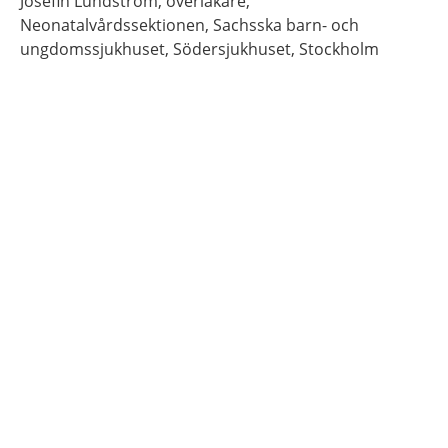
Josefin
Lundström,
överläkare,
Neonatalvårdssektionen, Sachsska barn- och
ungdomssjukhuset, Södersjukhuset,
Stockholm