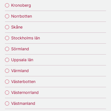
Kronoberg
Norrbotten
Skåne
Stockholms län
Sörmland
Uppsala län
Värmland
Västerbotten
Västernorrland
Västmanland