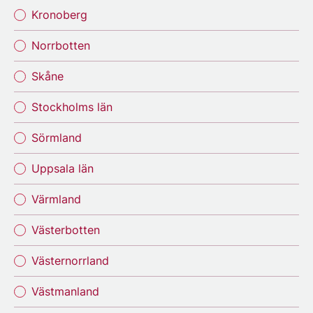
Kronoberg
Norrbotten
Skåne
Stockholms län
Sörmland
Uppsala län
Värmland
Västerbotten
Västernorrland
Västmanland