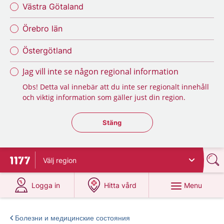
Västra Götaland
Örebro län
Östergötland
Jag vill inte se någon regional information
Obs! Detta val innebär att du inte ser regionalt innehåll
och viktig information som gäller just din region.
Stäng regionsväljaren
Stäng
Välj
region
To start page for 1177
at 1177.se
at 1177.se
Menu
Logga in
Hitta vård
Болезни и медицинские состояния