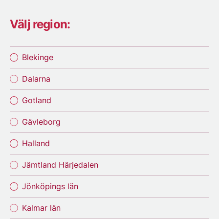
Välj region:
Blekinge
Dalarna
Gotland
Gävleborg
Halland
Jämtland Härjedalen
Jönköpings län
Kalmar län