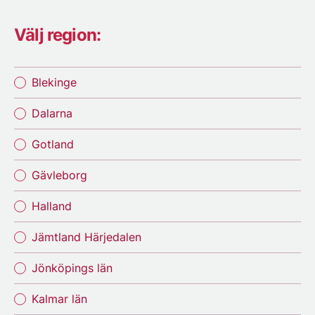
Välj region:
Blekinge
Dalarna
Gotland
Gävleborg
Halland
Jämtland Härjedalen
Jönköpings län
Kalmar län