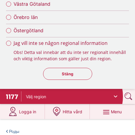
Västra Götaland
Örebro län
Östergötland
Jag vill inte se någon regional information
Obs! Detta val innebär att du inte ser regionalt innehåll
och viktig information som gäller just din region.
Stäng regionsväljaren
Stäng
Välj
region
To start page for 1177
at 1177.se
at 1177.se
Menu
Logga in
Hitta vård
Роды