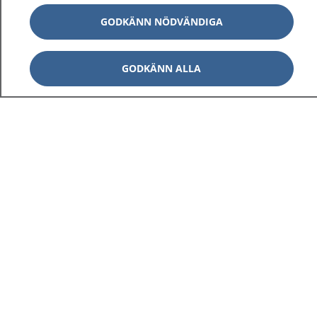
GODKÄNN NÖDVÄNDIGA
GODKÄNN ALLA