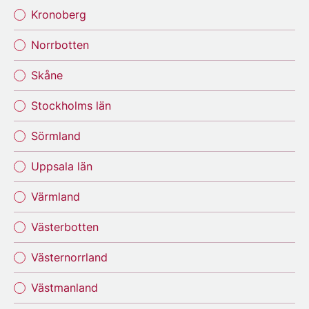
Kronoberg
Norrbotten
Skåne
Stockholms län
Sörmland
Uppsala län
Värmland
Västerbotten
Västernorrland
Västmanland