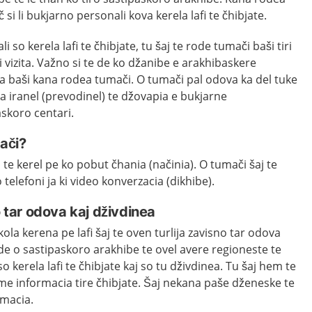
si li bukjarno personali kova kerela lafi te čhibjate.
so kerela lafi te čhibjate, tu šaj te rode tumači baši tiri
 vizita. Važno si te de ko džanibe e arakhibaskere
ita baši kana rodea tumači. O tumači pal odova ka del tuke
ka iranel (prevodinel) te džovapia e bukjarne
skoro centari.
mači?
te kerel pe ko pobut čhania (načinia). O tumači šaj te
 ko telefoni ja ki video konverzacia (dikhibe).
o tar odova kaj dživdinea
ola kerena pe lafi šaj te oven turlija zavisno tar odova
ode o sastipaskoro arakhibe te ovel avere regioneste te
 kerela lafi te čhibjate kaj so tu dživdinea. Tu šaj hem te
e informacia tire čhibjate. Šaj nekana paše dženeske te
rmacia.