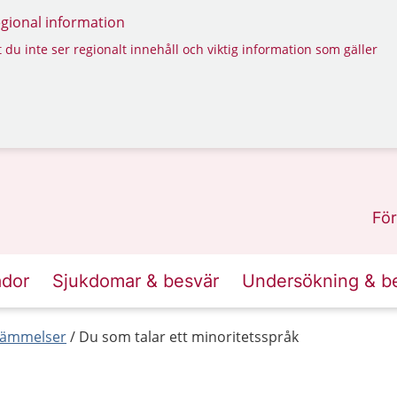
regional information
 du inte ser regionalt innehåll och viktig information som gäller
För
ador
Sjukdomar & besvär
Undersökning & b
tämmelser
Du som talar ett minoritetsspråk