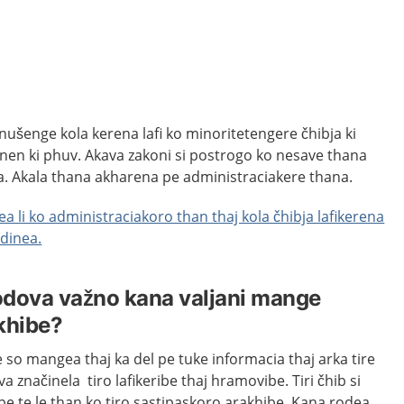
nušenge kola kerena lafi ko minoritetengere čhibja ki
dinen ki phuv. Akava zakoni si postrogo ko nesave thana
ja. Akala thana akharena pe administraciakere thana.
ea li ko administraciakoro than thaj kola čhibja lafikerena
vdinea.
odova važno kana valjani mange
khibe?
ve so mangea thaj ka del pe tuke informacia thaj arka tire
va značinela tiro lafikeribe thaj hramovibe. Tiri čhib si
ipe te le than ko tiro sastipaskoro arakhibe. Kana rodea