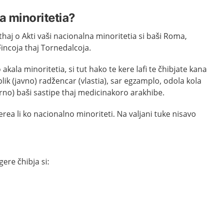
a minoritetia?
haj o Akti vaši nacionalna minoritetia si baši Roma,
Fincoja thaj Tornedalcoja.
akala minoritetia, si tut hako te kere lafi te čhibjate kana
ik (javno) radžencar (vlastia), sar egzamplo, odola kola
no) baši sastipe thaj medicinakoro arakhibe.
erea li ko nacionalno minoriteti. Na valjani tuke nisavo
ere čhibja si: