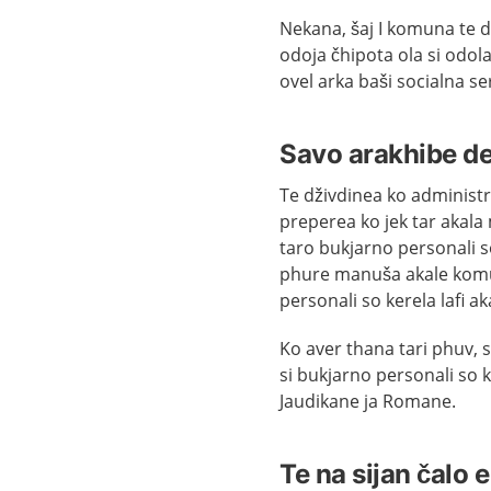
Nekana, šaj I komuna te de
odoja čhipota ola si odola 
ovel arka baši socialna s
Savo arakhibe de
Te dživdinea ko administr
preperea ko jek tar akala 
taro bukjarno personali so
phure manuša akale komun
personali so kerela lafi a
Ko aver thana tari phuv, 
si bukjarno personali so ke
Jaudikane ja Romane.
Te na sijan čalo 