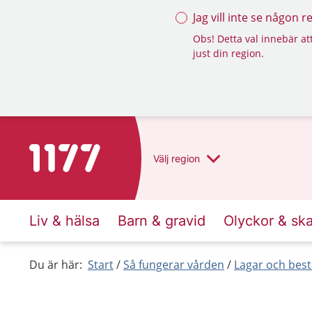
Jag vill inte se någon 
Obs! Detta val innebär att
just din region.
To start page for 1177
Välj
region
Liv & hälsa
Barn & gravid
Olyckor & sk
Du är här:
Start
Så fungerar vården
Lagar och bes