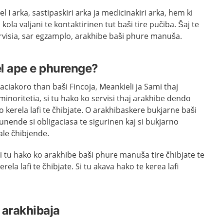
l I arka, sastipaskiri arka ja medicinakiri arka, hem ki
kola valjani te kontaktirinen tut baši tire pučiba. Šaj te
ervisia, sar egzamplo, arakhibe baši phure manuša.
l ape e phurenge?
aciakoro than baši Fincoja, Meankieli ja Sami thaj
minoritetia, si tu hako ko servisi thaj arakhibe dendo
 kerela lafi te čhibjate. O arakhibaskere bukjarne baši
ende si obligaciasa te sigurinen kaj si bukjarno
kale čhibjende.
si tu hako ko arakhibe baši phure manuša tire čhibjate te
rela lafi te čhibjate. Si tu akava hako te kerea lafi
e arakhibaja