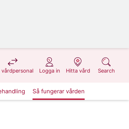
at 1177.se
at 1177.se
at 1177.se
at 1177.se
 vårdpersonal
Logga in
Hitta vård
Search
ehandling
Så fungerar vården