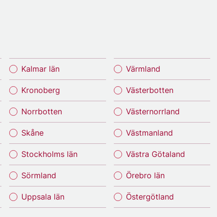
Kalmar län
Värmland
Kronoberg
Västerbotten
Norrbotten
Västernorrland
Skåne
Västmanland
Stockholms län
Västra Götaland
Sörmland
Örebro län
Uppsala län
Östergötland