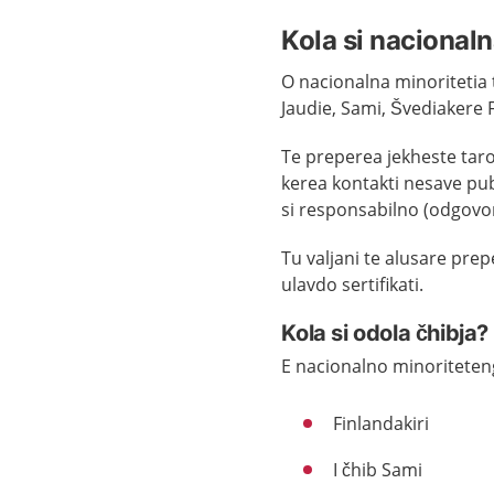
Kola si nacionaln
O nacionalna minoritetia t
Jaudie, Sami, Švediakere 
Te preperea jekheste taro 
kerea kontakti nesave publ
si responsabilno (odgovor
Tu valjani te alusare prep
ulavdo sertifikati.
Kola si odola čhibja?
E nacionalno minoriteteng
Finlandakiri
I čhib Sami