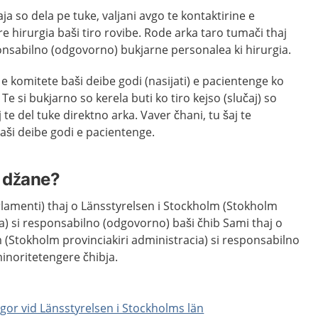
aja so dela pe tuke, valjani avgo te kontaktirine e
e hirurgia baši tiro rovibe. Rode arka taro tumači thaj
ponsabilno (odgovorno) bukjarne personalea ki hirurgia.
e e komitete baši deibe godi (nasijati) e pacientenge ko
Te si bukjarno so kerela buti ko tiro kejso (slučaj) so
aj te del tuke direktno arka. Vaver čhani, tu šaj te
ši deibe godi e pacientenge.
 džane?
lamenti) thaj o Länsstyrelsen i Stockholm (Stokholm
ia) si responsabilno (odgovorno) baši čhib Sami thaj o
 (Stokholm provinciakiri administracia) si responsabilno
inoritetengere čhibja.
gor vid Länsstyrelsen i Stockholms län