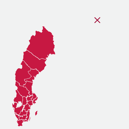
Stäng regionsvälj