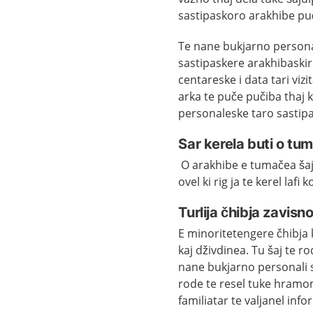
sastipaskoro arakhibe puč 
Te nane bukjarno personali 
sastipaskere arakhibaskiri
centareske i data tari viz
arka te puče pučiba thaj 
personaleske taro sastipa
Sar kerela buti o tu
O arakhibe e tumačea šaj 
ovel ki rig ja te kerel lafi
Turlija čhibja zavisn
E minoritetengere čhibja k
kaj dživdinea. Tu šaj te r
nane bukjarno personali so
rode te resel tuke hramom
familiatar te valjanel info