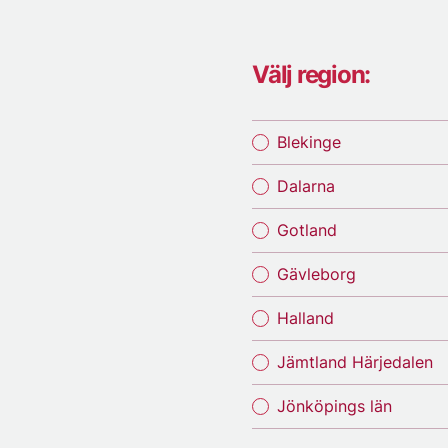
Välj region:
Blekinge
Dalarna
Gotland
Gävleborg
Halland
Jämtland Härjedalen
Jönköpings län