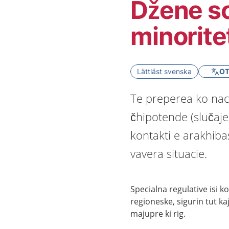
Džene so
minorite
Lättläst svenska
OT
Te preperea ko naci
čhipotende (slučajen
kontakti e arakhiba
vavera situacie.
Specialna regulative isi k
regioneske, sigurin tut k
majupre ki rig.