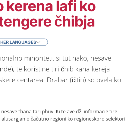
 kerena lafi ko
tengere čhibja
HER LANGUAGES
onalno minoriteti, si tut hako, nesave
de), te koristine tiri čhib kana kereja
skere centarea. Drabar (čitin) so ovela ko
o nesave thana tari phuv. Ki te ave dži informacie tire
aj alusargjan o čačutno regioni ko regioneskoro selektori