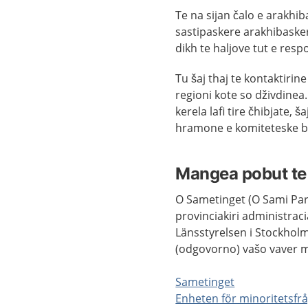
Te na sijan čalo e arakhib
sastipaskere arakhibasker
dikh te haljove tut e res
Tu šaj thaj te kontaktirin
regioni kote so dživdinea. 
kerela lafi tire čhibjate, š
hramone e komiteteske ba
Mangea pobut te
O Sametinget (O Sami Par
provinciakiri administrac
Länsstyrelsen i Stockholm
(odgovorno) vašo vaver m
Sametinget
Enheten för minoritetsfrå