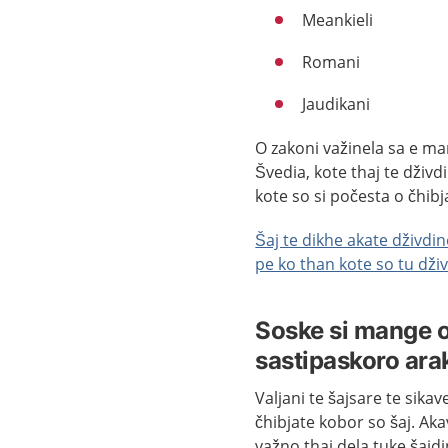
Meankieli
Romani
Jaudikani
O zakoni važinela sa e ma
Švedia, kote thaj te dživ
kote so si počesta o čhib
Šaj te dikhe akate dživdin
pe ko than kote so tu dži
Soske si mange 
sastipaskoro ara
Valjani te šajsare te sika
čhibjate kobor so šaj. Aka
važno thaj dela tuke šajd