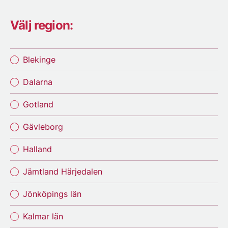
Välj region:
Blekinge
Dalarna
Gotland
Gävleborg
Halland
Jämtland Härjedalen
Jönköpings län
Kalmar län