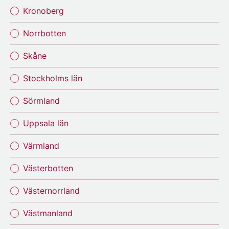
Kronoberg
Norrbotten
Skåne
Stockholms län
Sörmland
Uppsala län
Värmland
Västerbotten
Västernorrland
Västmanland