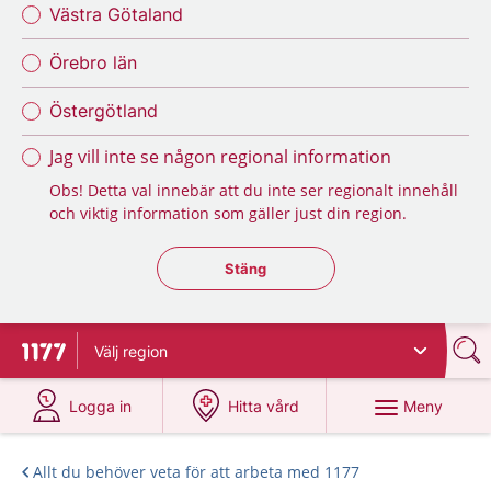
Västra Götaland
Örebro län
Östergötland
Jag vill inte se någon regional information
Obs! Detta val innebär att du inte ser regionalt innehåll
och viktig information som gäller just din region.
Stäng regionsväljaren
Stäng
Välj
region
Till startsidan för 1177
på 1177.se
på 1177.se
Meny
Logga in
Hitta vård
Allt du behöver veta för att arbeta med 1177