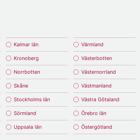
Kalmar län
Värmland
Kronoberg
Västerbotten
Norrbotten
Västernorrland
Skåne
Västmanland
Stockholms län
Västra Götaland
Sörmland
Örebro län
Uppsala län
Östergötland