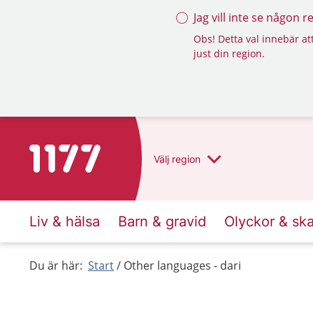
Jag vill inte se någon 
Obs! Detta val innebär att
just din region.
To start page for 1177
Välj
region
Liv & hälsa
Barn & gravid
Olyckor & sk
Du är här:
Start
Other languages - dari