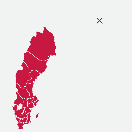
Stäng regionsvälj