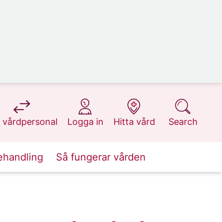
at 1177.se
at 1177.se
at 1177.se
at 1177.se
 vårdpersonal
Logga in
Hitta vård
Search
ehandling
Så fungerar vården