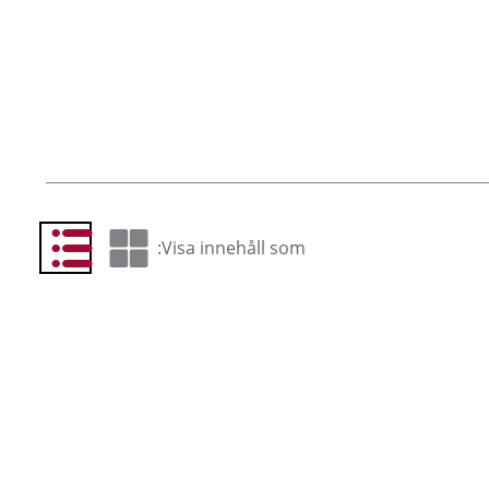
Visa innehåll som:
 som lista
Visa som rutnät