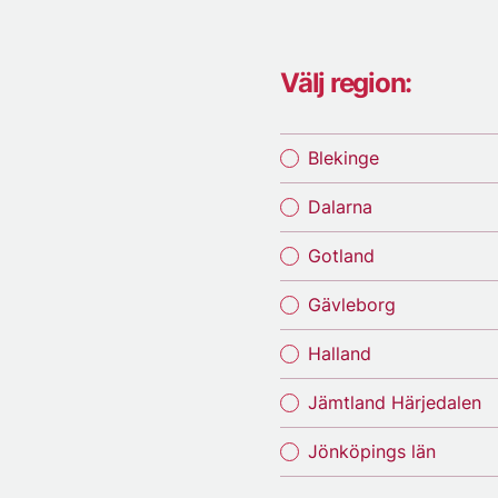
Välj region:
Blekinge
Dalarna
Gotland
Gävleborg
Halland
Jämtland Härjedalen
Jönköpings län