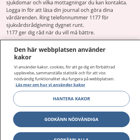
sjukdomar och vilka mottagningar du kan kontakta.
Logga in för att läsa din journal och göra dina
vårdärenden. Ring telefonnummer 1177 för
sjukvårdsrådgivning dygnet runt.
1177 ger dig råd när du vill må bättre.
Den här webbplatsen använder
kakor
Vi använder kakor, cookies, för att ge dig en förbättrad
Visa inn
upplevelse, sammanställa statistik och för att viss
1177 på flera språk
nödvändig funktionalitet ska fungera på webbplatsen.
Läs mer om hur vi använder kakor
Visa inn
Om 1177
HANTERA KAKOR
Visa inn
Kontakt
GODKÄNN NÖDVÄNDIGA
Behandling av personuppgifter
GODKÄNN ALLA