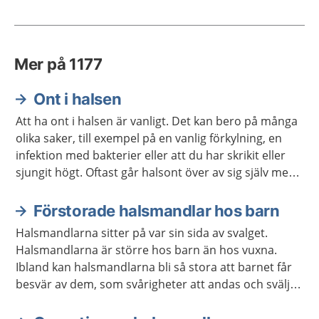
Mer på 1177
Ont i halsen
Att ha ont i halsen är vanligt. Det kan bero på många
olika saker, till exempel på en vanlig förkylning, en
infektion med bakterier eller att du har skrikit eller
sjungit högt. Oftast går halsont över av sig själv men
ibland kan du behöva behandling.
Förstorade halsmandlar hos barn
Halsmandlarna sitter på var sin sida av svalget.
Halsmandlarna är större hos barn än hos vuxna.
Ibland kan halsmandlarna bli så stora att barnet får
besvär av dem, som svårigheter att andas och svälja.
Då kan barnet behöva opereras.