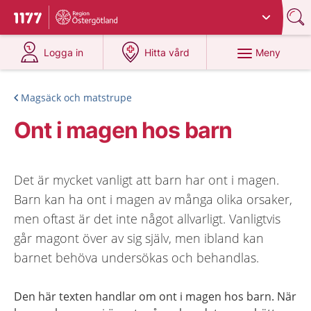
Du har valt region
Östergötland
.
Till startsidan för 1177
på 1177.se
på 1177.se
Meny
Logga in
Hitta vård
Magsäck och matstrupe
Ont i magen hos barn
Det är mycket vanligt att barn har ont i magen.
Barn kan ha ont i magen av många olika orsaker,
men oftast är det inte något allvarligt. Vanligtvis
går magont över av sig själv, men ibland kan
barnet behöva undersökas och behandlas.
Den här texten handlar om ont i magen hos barn. När