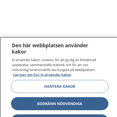
Den här webbplatsen använder
kakor
1177
–
tryggt om din hälsa och vård
Vi använder kakor, cookies, för att ge dig en förbättrad
upplevelse, sammanställa statistik och för att viss
På 1177.se får du råd om hälsa och information om
nödvändig funktionalitet ska fungera på webbplatsen.
Läs mer om hur vi använder kakor
sjukdomar och vilka mottagningar du kan kontakta.
Logga in för att läsa din journal och göra dina
HANTERA KAKOR
vårdärenden. Ring telefonnummer 1177 för
sjukvårdsrådgivning dygnet runt.
1177 ger dig råd när du vill må bättre.
GODKÄNN NÖDVÄNDIGA