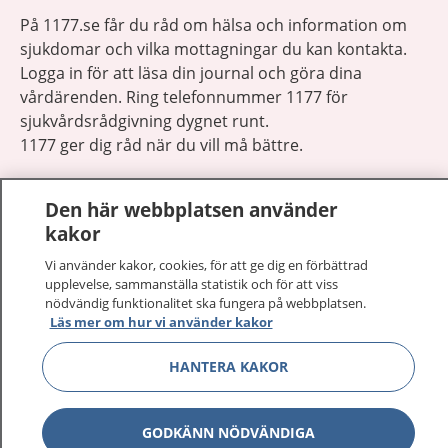
På 1177.se får du råd om hälsa och information om
sjukdomar och vilka mottagningar du kan kontakta.
Logga in för att läsa din journal och göra dina
vårdärenden. Ring telefonnummer 1177 för
sjukvårdsrådgivning dygnet runt.
1177 ger dig råd när du vill må bättre.
Den här webbplatsen använder
kakor
Vi använder kakor, cookies, för att ge dig en förbättrad
Visa inn
1177 på flera språk
upplevelse, sammanställa statistik och för att viss
nödvändig funktionalitet ska fungera på webbplatsen.
Läs mer om hur vi använder kakor
Visa inn
Om 1177
HANTERA KAKOR
Visa inn
Kontakt
GODKÄNN NÖDVÄNDIGA