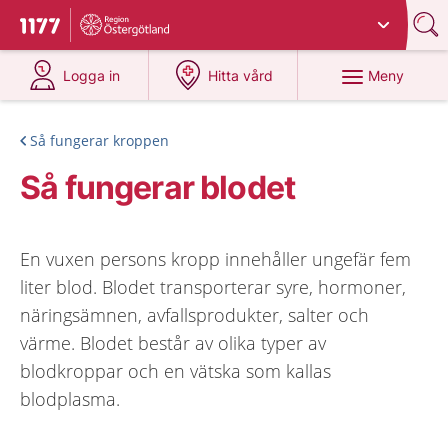
Du har valt region
Östergötland
.
Till startsidan för 1177
på 1177.se
på 1177.se
Meny
Logga in
Hitta vård
Så fungerar kroppen
Så fungerar blodet
En vuxen persons kropp innehåller ungefär fem
liter blod. Blodet transporterar syre, hormoner,
näringsämnen, avfallsprodukter, salter och
värme. Blodet består av olika typer av
blodkroppar och en vätska som kallas
blodplasma.