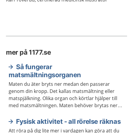
mer på 1177.se
Så fungerar
matsmältningsorganen
Maten du äter bryts ner medan den passerar
genom din kropp. Det kallas matsmältning eller
matspjälkning. Olika organ och körtlar hjälper till
med matsmältningen. Maten behöver brytas ner
för att kroppen ska kunna ta upp näringen som
maten innehåller.
Fysisk aktivitet - all rörelse räknas
Att röra på dig lite mer i vardagen kan göra att du