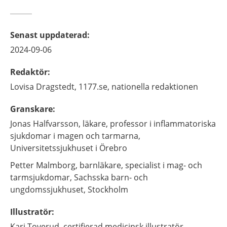
Senast uppdaterad
:
2024-09-06
Redaktör
:
Lovisa
Dragstedt,
1177.se, nationella redaktionen
Granskare
:
Jonas
Halfvarsson,
läkare, professor i inflammatoriska
sjukdomar i magen och tarmarna,
Universitetssjukhuset i Örebro
Petter
Malmborg,
barnläkare, specialist i mag- och
tarmsjukdomar,
Sachsska barn- och
ungdomssjukhuset,
Stockholm
Illustratör
:
Kari
Toverud,
certifierad medicinsk illustratör