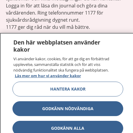
Logga in för att läsa din journal och göra dina
vårdärenden. Ring telefonnummer 1177 för
sjukvårdsrådgivning dygnet runt.
1177 ger dig råd när du vill må bättre.
Den här webbplatsen använder
kakor
Vi använder kakor, cookies, för att ge dig en förbättrad
Visa inn
upplevelse, sammanställa statistik och för att viss
1177 på flera språk
nödvändig funktionalitet ska fungera på webbplatsen.
Läs mer om hur vi använder kakor
Visa inn
Om 1177
HANTERA KAKOR
Visa inn
Kontakt
GODKÄNN NÖDVÄNDIGA
Behandling av personuppgifter
GODKÄNN ALLA