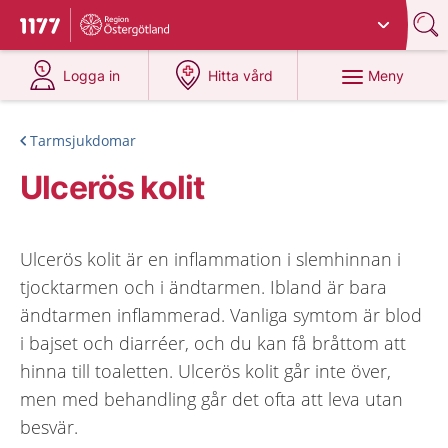
Du har valt region
Östergötland
.
Till startsidan för 1177
på 1177.se
på 1177.se
Meny
Logga in
Hitta vård
Tarmsjukdomar
Ulcerös kolit
Ulcerös kolit är en inflammation i slemhinnan i
tjocktarmen och i ändtarmen. Ibland är bara
ändtarmen inflammerad. Vanliga symtom är blod
i bajset och diarréer, och du kan få bråttom att
hinna till toaletten. Ulcerös kolit går inte över,
men med behandling går det ofta att leva utan
besvär.