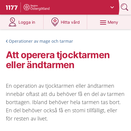
Du har valt region
Östergötland
.
Till startsidan för 1177
på 1177.se
på 1177.se
Meny
Logga in
Hitta vård
Operationer av mage och tarmar
Att operera tjocktarmen
eller ändtarmen
En operation av tjocktarmen eller ändtarmen
innebär oftast att du behöver få en del av tarmen
borttagen. Ibland behöver hela tarmen tas bort.
En del behöver också få en stomi tillfälligt, eller
för resten av livet.