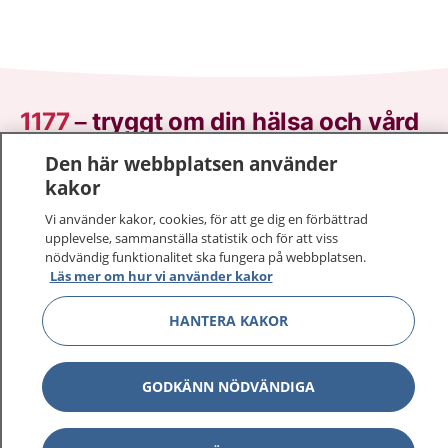
1177
–
tryggt om din hälsa och vård
Den här webbplatsen använder
På 1177.se får du råd om hälsa och information om
kakor
sjukdomar och vilka mottagningar du kan kontakta.
Logga in för att läsa din journal och göra dina
Vi använder kakor, cookies, för att ge dig en förbättrad
upplevelse, sammanställa statistik och för att viss
vårdärenden. Ring telefonnummer 1177 för
nödvändig funktionalitet ska fungera på webbplatsen.
sjukvårdsrådgivning dygnet runt.
Läs mer om hur vi använder kakor
1177 ger dig råd när du vill må bättre.
HANTERA KAKOR
GODKÄNN NÖDVÄNDIGA
Visa inn
1177 på flera språk