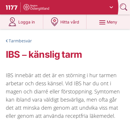
Du har valt region
Östergötland
.
Till startsidan för 1177
på 1177.se
på 1177.se
Meny
Logga in
Hitta vård
Tarmbesvär
IBS – känslig tarm
IBS innebär att det är en störning i hur tarmen
arbetar och dess känsel. Vid IBS har du ont i
magen och diarré eller förstoppning. Symtomen
kan ibland vara väldigt besvärliga, men ofta går
det att minska dem genom att undvika viss mat
eller genom att använda receptfria läkemedel.