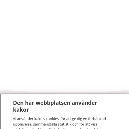
Den här webbplatsen använder
1177
–
tryggt om din hälsa och vård
kakor
På 1177.se får du råd om hälsa och information om
Vi använder kakor, cookies, för att ge dig en förbättrad
upplevelse, sammanställa statistik och för att viss
sjukdomar och vilka mottagningar du kan kontakta.