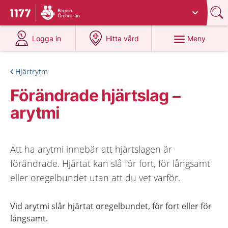
Du har valt region
Örebro län
.
Till startsidan för 1177
på 1177.se
på 1177.se
Meny
Logga in
Hitta vård
Hjärtrytm
Förändrade hjärtslag –
arytmi
Att ha arytmi innebär att hjärtslagen är
förändrade. Hjärtat kan slå för fort, för långsamt
eller oregelbundet utan att du vet varför.
Vid arytmi slår hjärtat oregelbundet, för fort eller för
långsamt.