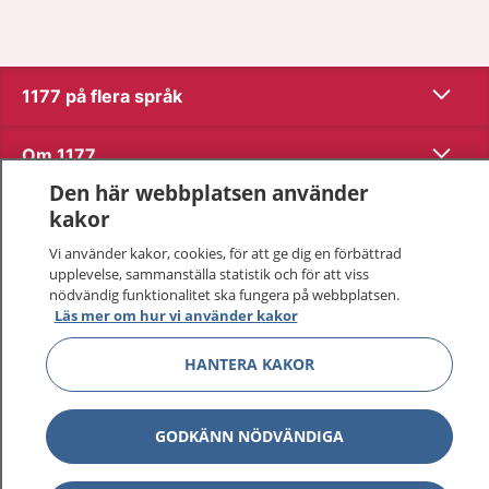
Visa inn
1177 på flera språk
Visa inn
Om 1177
Den här webbplatsen använder
Visa inn
Kontakt
kakor
Vi använder kakor, cookies, för att ge dig en förbättrad
upplevelse, sammanställa statistik och för att viss
Behandling av personuppgifter
nödvändig funktionalitet ska fungera på webbplatsen.
Läs mer om hur vi använder kakor
Hantering av kakor
HANTERA KAKOR
Inställningar för kakor
GODKÄNN NÖDVÄNDIGA
1177 – en tjänst från
Inera.