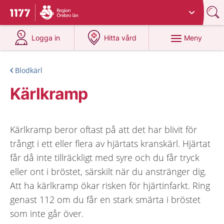
Du har valt region
Örebro län
.
Till startsidan för 1177
på 1177.se
på 1177.se
Meny
Logga in
Hitta vård
Blodkärl
Kärlkramp
Kärlkramp beror oftast på att det har blivit för
trångt i ett eller flera av hjärtats kranskärl. Hjärtat
får då inte tillräckligt med syre och du får tryck
eller ont i bröstet, särskilt när du anstränger dig.
Att ha kärlkramp ökar risken för hjärtinfarkt. Ring
genast 112 om du får en stark smärta i bröstet
som inte går över.