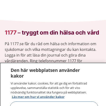
1177
–
tryggt om din hälsa och vård
På 1177.se får du råd om hälsa och information om
sjukdomar och vilka mottagningar du kan kontakta.
Logga in för att läsa din journal och göra dina
vårdärenden. Ring telefonnummer 1177 för
sjukvårdsrådgivning dygnet runt.
Den här webbplatsen använder
1177 ger dig råd när du vill må bättre.
kakor
Vi använder kakor, cookies, för att ge dig en förbättrad
upplevelse, sammanställa statistik och för att viss
nödvändig funktionalitet ska fungera på webbplatsen.
Läs mer om hur vi använder kakor
Visa inn
1177 på flera språk