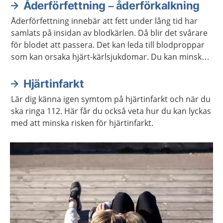
Åderförfettning – åderförkalkning
Åderförfettning innebär att fett under lång tid har
samlats på insidan av blodkärlen. Då blir det svårare
för blodet att passera. Det kan leda till blodproppar
som kan orsaka hjärt-kärlsjukdomar. Du kan minska
risken för åderförfettning genom att äta hälsosamt
och vara fysiskt aktiv.
Hjärtinfarkt
Lär dig känna igen symtom på hjärtinfarkt och när du
ska ringa 112. Här får du också veta hur du kan lyckas
med att minska risken för hjärtinfarkt.