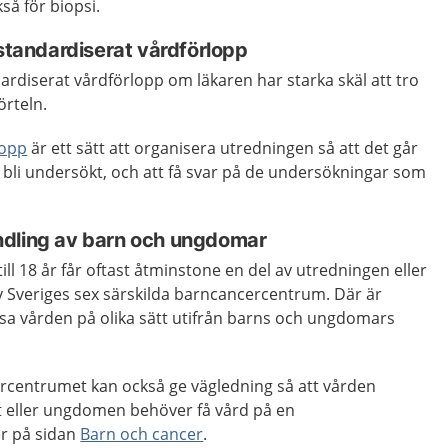
kså för biopsi.
 standardiserat vårdförlopp
dardiserat vårdförlopp om läkaren har starka skäl att tro
örteln.
lopp
är ett sätt att organisera utredningen så att det går
 bli undersökt, och att få svar på de undersökningar som
ndling av barn och ungdomar
l 18 år får oftast åtminstone en del av utredningen eller
 Sveriges sex särskilda barncancercentrum. Där är
sa vården på olika sätt utifrån barns och ungdomars
centrumet kan också ge vägledning så att vården
 eller ungdomen behöver få vård på en
r på sidan
Barn och cancer
.