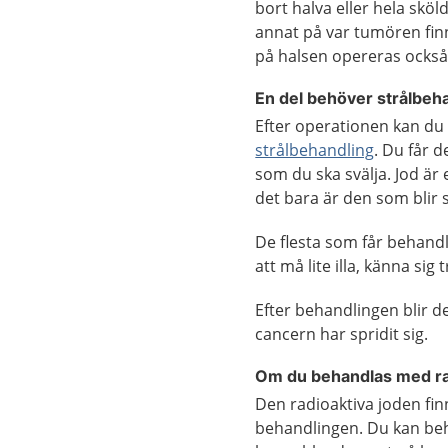
bort halva eller hela skö
annat på var tumören finn
på halsen opereras också 
En del behöver strålbeh
Efter operationen kan du
strålbehandling
. Du får d
som du ska svälja. Jod är
det bara är den som blir 
De flesta som får behandli
att må lite illa, känna si
Efter behandlingen blir d
cancern har spridit sig.
Om du behandlas med ra
Den radioaktiva joden finn
behandlingen. Du kan behö