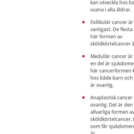
kan utveckla hos b
vuxna i alla åldrar.
Follikulär cancer är
vanligast. De flest
här formen av
sköldkörtelcancer ä
Medullär cancer är
en del är sjukdom
här cancerformen 
hos både barn och
är ovanlig.
Anaplastisk cancer
ovanlig. Det är den
allvarliga formen a
sköldkörtelcancer. 
som får sjukdomen 
år.