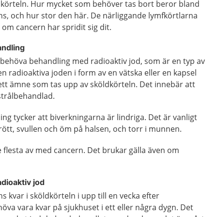
ldkörteln. Hur mycket som behöver tas bort beror bland
s, och hur stor den här. De närliggande lymfkörtlarna
om cancern har spridit sig dit.
andling
 behöva behandling med radioaktiv jod, som är en typ av
en radioaktiva joden i form av en vätska eller en kapsel
 ett ämne som tas upp av sköldkörteln. Det innebär att
strålbehandlad.
ng tycker att biverkningarna är lindriga. Det är vanligt
g trött, svullen och öm på halsen, och torr i munnen.
e flesta av med cancern. Det brukar gälla även om
dioaktiv jod
s kvar i sköldkörteln i upp till en vecka efter
va vara kvar på sjukhuset i ett eller några dygn. Det