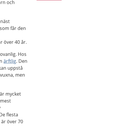
arn och
 näst
a som får den
r över 40 år.
 ovanlig. Hos
en
ärftlig
. Den
kan uppstå
 vuxna, men
 är mycket
 mest
v
De flesta
är över 70