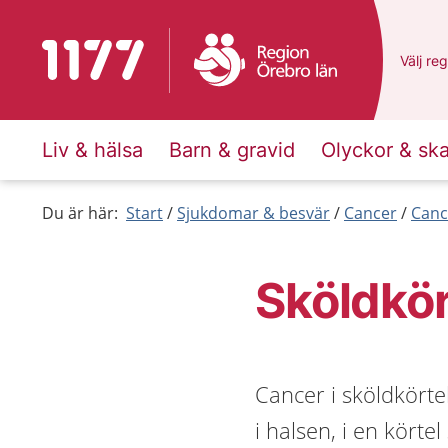
Till startsidan för 1177
Du har 
Välj
en 
reg
Liv & hälsa
Barn & gravid
Olyckor & sk
Du är här:
Start
Sjukdomar & besvär
Cancer
Canc
Sköldkö
Cancer i sköldkörte
i halsen, i en körte