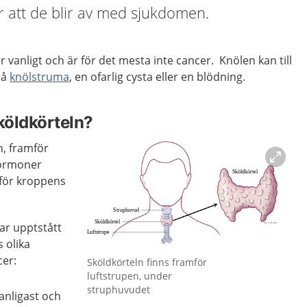
 att de blir av med sjukdomen.
r vanligt och är för det mesta inte cancer. Knölen kan till
på
knölstruma
, en ofarlig cysta eller en blödning.
köldkörteln?
n, framför
hormoner
för kroppens
har upptstått
 olika
Förstora bilden
cer:
Sköldkörteln finns framför
luftstrupen, under
struphuvudet
vanligast och