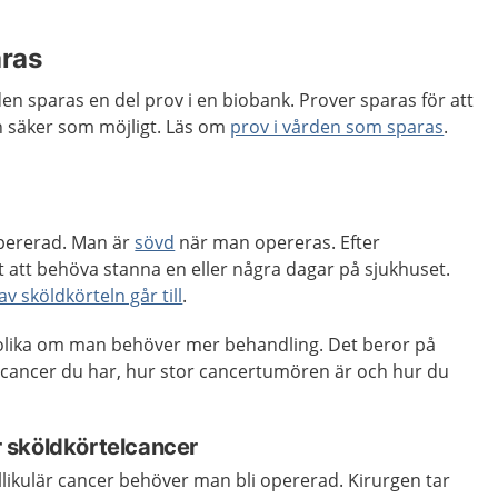
aras
en sparas en del prov i en biobank. Prover sparas för att
ch säker som möjligt. Läs om
prov i vården som sparas
.
 opererad. Man är
sövd
när man opereras. Efter
t att behöva stanna en eller några dagar på sjukhuset.
v sköldkörteln går till
.
 olika om man behöver mer behandling. Det beror på
elcancer du har, hur stor cancertumören är och hur du
är sköldkörtelcancer
ollikulär cancer behöver man bli opererad. Kirurgen tar