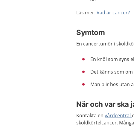
Läs mer:
Vad är cancer?
Symtom
En cancertumör i sköldkö
En knöl som syns el
Det känns som om n
Man blir hes utan at
När och var ska 
Kontakta en
vårdcentral
sköldkörtelcancer. Många