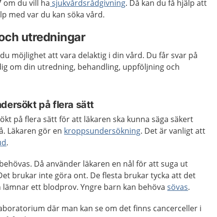
om du vill ha
sj
ukvårdsrådgivning
. Då kan du få hjälp att
p med var du kan söka vård.
och utredningar
du möjlighet att vara delaktig i din vård. Du får svar på
 dig om din utredning, behandling, uppföljning och
dersökt på flera sätt
kt på flera sätt för att läkaren ska kunna säga säkert
å. Läkaren gör en
kroppsundersökning
. Det är vanligt att
ud
.
 behövas. Då använder läkaren en nål för att suga ut
Det brukar inte göra ont. De flesta brukar tycka att det
 lämnar ett blodprov. Yngre barn kan behöva
sövas
.
t laboratorium där man kan se om det finns cancerceller i