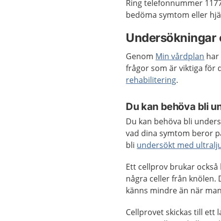
Ring telefonnummer 1177 
bedöma symtom eller hjäl
Undersökningar 
Genom
Min vårdplan
har 
frågor som är viktiga för
rehabilitering
.
Du kan behöva bli un
Du kan behöva bli undersö
vad dina symtom beror p
bli
undersökt med ultralj
Ett cellprov brukar också
några celler från knölen. 
känns mindre än när man
Cellprovet skickas till et