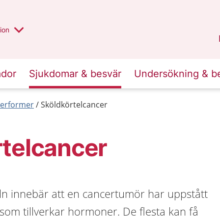
valt region
annan
ion
Örebro län
.
ador
Sjukdomar & besvär
Undersökning & b
erformer
Sköldkörtelcancer
rtelcancer
ln innebär att en cancertumör har uppstått
l som tillverkar hormoner. De flesta kan få