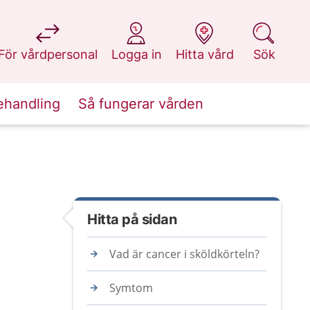
på 1177.se
på 1177.se
på 1177.se
på 1177.se
För vårdpersonal
Logga in
Hitta vård
Sök
ehandling
Så fungerar vården
Hitta på sidan
Vad är cancer i sköldkörteln?
Symtom