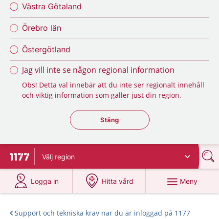
Västra Götaland
Örebro län
Östergötland
Jag vill inte se någon regional information
Obs! Detta val innebär att du inte ser regionalt innehåll
och viktig information som gäller just din region.
Stäng regionsväljaren
Stäng
Välj
region
Till startsidan för 1177
på 1177.se
på 1177.se
Meny
Logga in
Hitta vård
Support och tekniska krav när du är inloggad på 1177