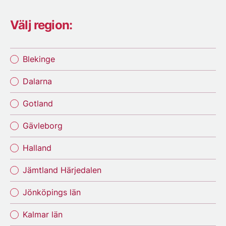
Välj region:
Blekinge
Dalarna
Gotland
Gävleborg
Halland
Jämtland Härjedalen
Jönköpings län
Kalmar län