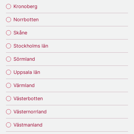
Kronoberg
Norrbotten
Skåne
Stockholms län
Sörmland
Uppsala län
Värmland
Västerbotten
Västernorrland
Västmanland