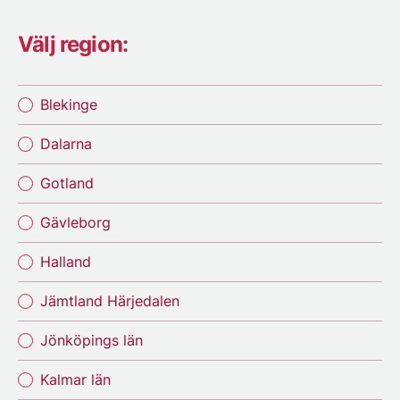
Välj region:
Blekinge
Dalarna
Gotland
Gävleborg
Halland
Jämtland Härjedalen
Jönköpings län
Kalmar län