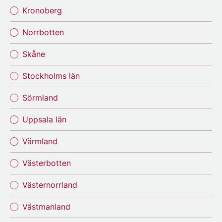
Kronoberg
Norrbotten
Skåne
Stockholms län
Sörmland
Uppsala län
Värmland
Västerbotten
Västernorrland
Västmanland