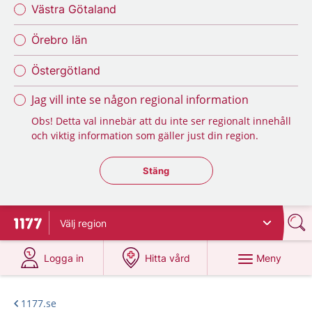
Västra Götaland
Örebro län
Östergötland
Jag vill inte se någon regional information
Obs! Detta val innebär att du inte ser regionalt innehåll
och viktig information som gäller just din region.
Stäng regionsväljaren
Stäng
Välj
region
Till startsidan för 1177
på 1177.se
på 1177.se
Meny
Logga in
Hitta vård
1177.se