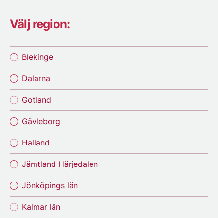
Välj region:
Blekinge
Dalarna
Gotland
Gävleborg
Halland
Jämtland Härjedalen
Jönköpings län
Kalmar län