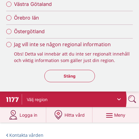
Västra Götaland
Örebro län
Östergötland
Jag vill inte se någon regional information
Obs! Detta val innebär att du inte ser regionalt innehåll
och viktig information som gäller just din region.
Stäng regionsväljaren
Stäng
Välj
region
Till startsidan för 1177
på 1177.se
på 1177.se
Meny
Logga in
Hitta vård
Kontakta vården