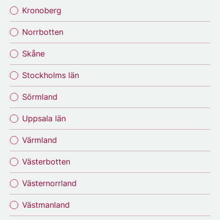
Kronoberg
Norrbotten
Skåne
Stockholms län
Sörmland
Uppsala län
Värmland
Västerbotten
Västernorrland
Västmanland