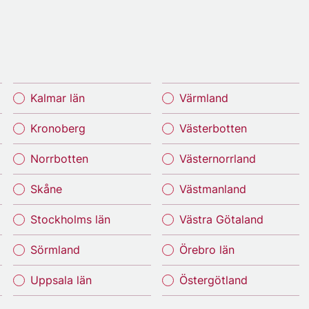
Kalmar län
Värmland
Kronoberg
Västerbotten
Norrbotten
Västernorrland
Skåne
Västmanland
Stockholms län
Västra Götaland
Sörmland
Örebro län
Uppsala län
Östergötland