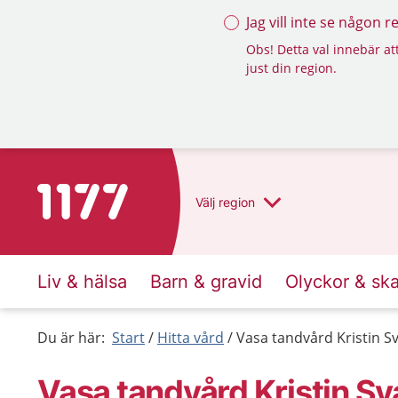
Jag vill inte se någon 
Obs! Detta val innebär att
just din region.
Till startsidan för 1177
Välj
region
Liv & hälsa
Barn & gravid
Olyckor & sk
Du är här:
Start
Hitta vård
Vasa tandvård Kristin 
Vasa tandvård Kristin S