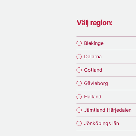
Välj region:
Blekinge
Dalarna
Gotland
Gävleborg
Halland
Jämtland Härjedalen
Jönköpings län