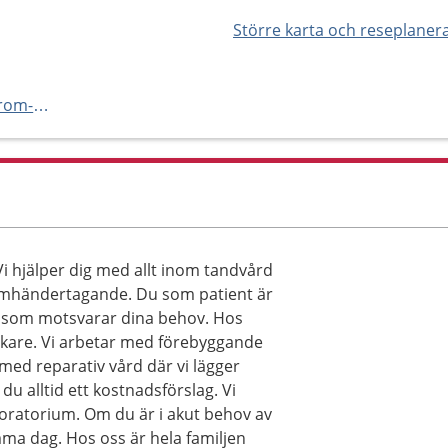
Större karta och reseplaner
http://www.ptj.se/team-svanstrom-tandvard//
 hjälper dig med allt inom tandvård
t omhändertagande. Du som patient är
n som motsvarar dina behov. Hos
äkare. Vi arbetar med förebyggande
med reparativ vård där vi lägger
 du alltid ett kostnadsförslag. Vi
ratorium. Om du är i akut behov av
mma dag. Hos oss är hela familjen