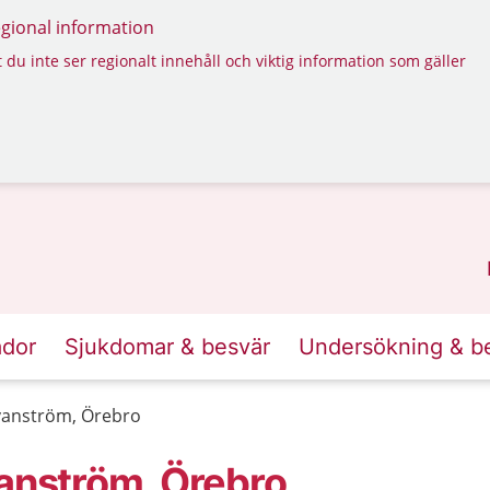
regional information
 du inte ser regionalt innehåll och viktig information som gäller
ador
Sjukdomar & besvär
Undersökning & b
Svanström, Örebro
vanström, Örebro