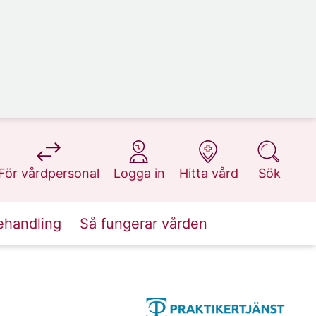
på 1177.se
på 1177.se
på 1177.se
på 1177.se
För vårdpersonal
Logga in
Hitta vård
Sök
ehandling
Så fungerar vården