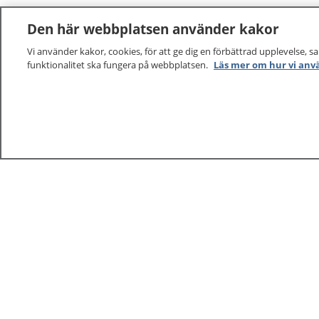
Den här webbplatsen använder kakor
Vi använder kakor, cookies, för att ge dig en förbättrad upplevelse, s
funktionalitet ska fungera på webbplatsen.
Läs mer om hur vi anv
1177
–
tryggt om din hälsa och vård