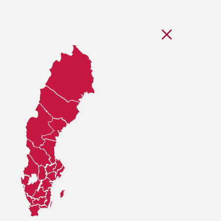
Stäng regionsvälj