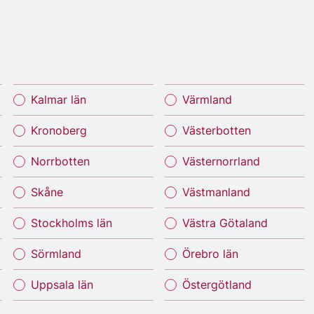
Kalmar län
Värmland
Kronoberg
Västerbotten
Norrbotten
Västernorrland
Skåne
Västmanland
Stockholms län
Västra Götaland
Sörmland
Örebro län
Uppsala län
Östergötland