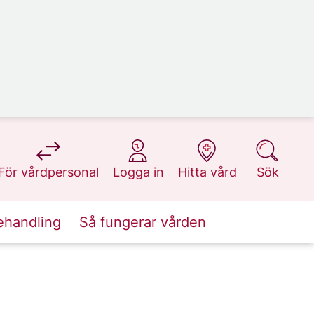
på 1177.se
på 1177.se
på 1177.se
på 1177.se
För vårdpersonal
Logga in
Hitta vård
Sök
ehandling
Så fungerar vården