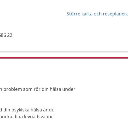
Större karta och reseplaner
686 22
ch problem som rör din hälsa under
d din psykiska hälsa är du
 ändra dina levnadsvanor.