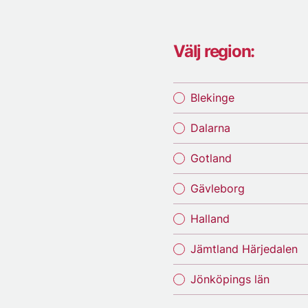
Välj region:
Blekinge
Dalarna
Gotland
Gävleborg
Halland
Jämtland Härjedalen
Jönköpings län