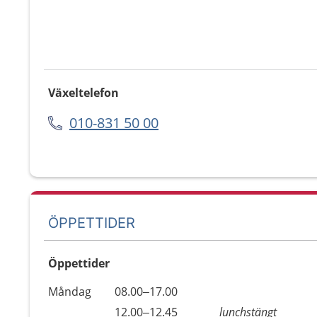
Växeltelefon
010-831 50 00
ÖPPETTIDER
Öppettider
Öppettider
Kommentarer
Måndag
08.00–17.00
Dag
Måndag
12.00–12.45
lunchstängt