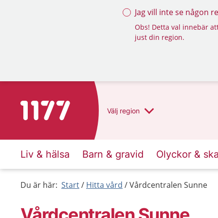
Jag vill inte se någon 
Obs! Detta val innebär att
just din region.
Till startsidan för 1177
Välj
region
Liv & hälsa
Barn & gravid
Olyckor & sk
Du är här:
Start
Hitta vård
Vårdcentralen Sunne
Vårdcentralen Sunne