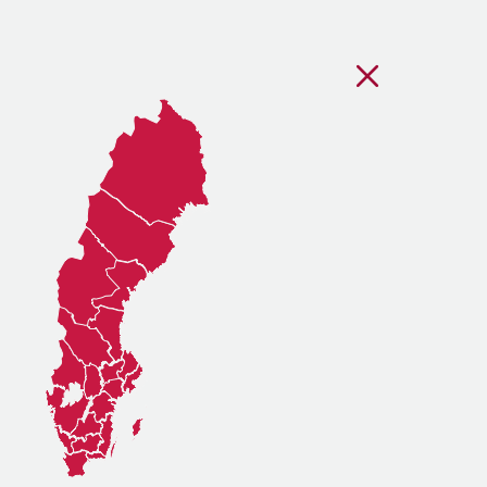
Stäng regionsvälj