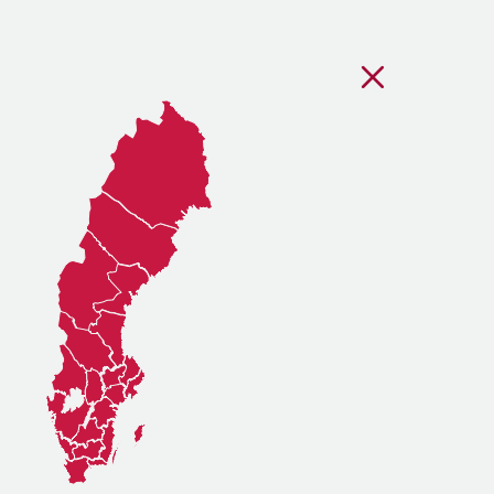
Stäng regionsvälj