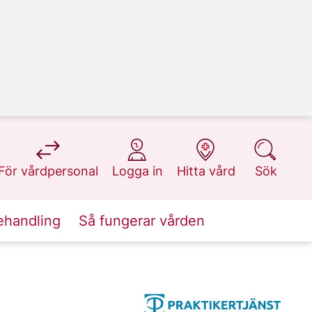
på 1177.se
på 1177.se
på 1177.se
på 1177.se
För vårdpersonal
Logga in
Hitta vård
Sök
ehandling
Så fungerar vården