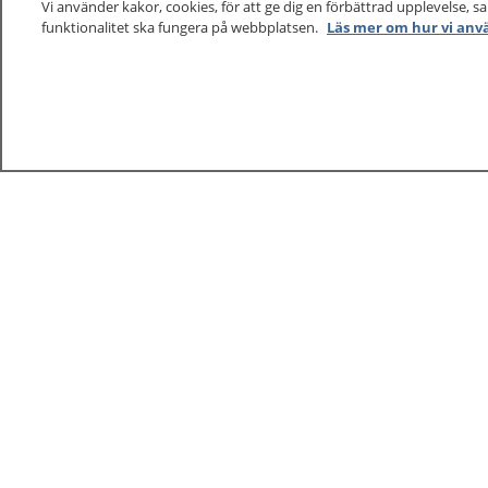
Vi använder kakor, cookies, för att ge dig en förbättrad upplevelse, s
funktionalitet ska fungera på webbplatsen.
Läs mer om hur vi anv
1177
–
tryggt om din hälsa och vård
På 1177.se får du råd om hälsa och information om 