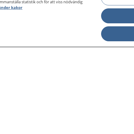
ammanställa statistik och för att viss nödvändig
änder kakor
sjukdomar och
Other languages