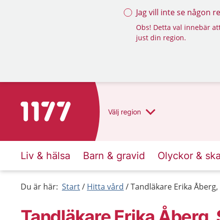
Jag vill inte se någon 
Obs! Detta val innebär att
just din region.
Till startsidan för 1177
Välj
region
Liv & hälsa
Barn & gravid
Olyckor & sk
Du är här:
Start
Hitta vård
Tandläkare Erika Åberg,
Tandläkare Erika Åberg,