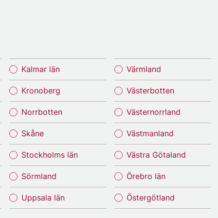
Kalmar län
Värmland
Kronoberg
Västerbotten
Norrbotten
Västernorrland
Skåne
Västmanland
Stockholms län
Västra Götaland
Sörmland
Örebro län
Uppsala län
Östergötland