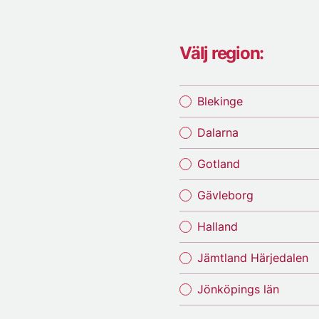
Välj region:
Blekinge
Dalarna
Gotland
Gävleborg
Halland
Jämtland Härjedalen
Jönköpings län