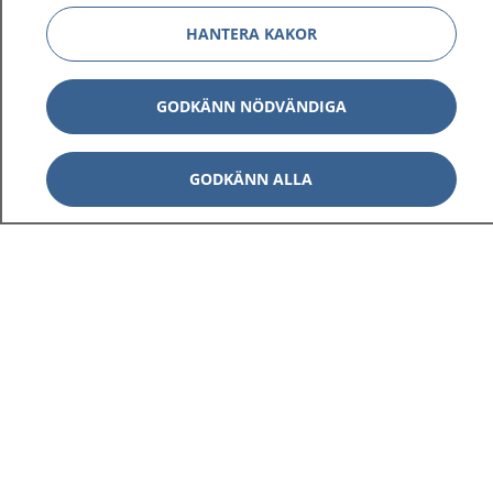
HANTERA KAKOR
GODKÄNN NÖDVÄNDIGA
GODKÄNN ALLA
1177
–
tryggt om din hälsa och vård
På 1177.se får du råd om hälsa och information om
sjukdomar och vilka mottagningar du kan kontakta.