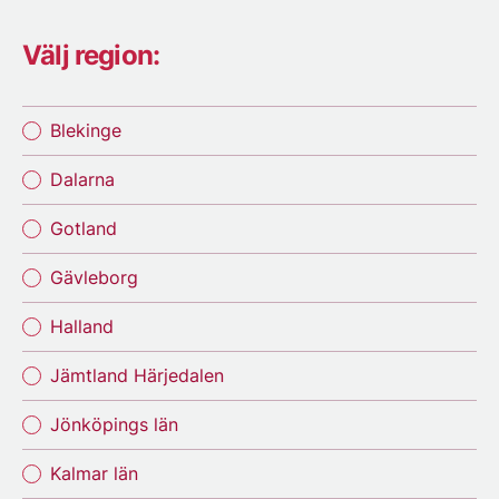
Välj region:
Blekinge
Dalarna
Gotland
Gävleborg
Halland
Jämtland Härjedalen
Jönköpings län
Kalmar län