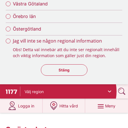
Västra Götaland
Örebro län
Östergötland
Jag vill inte se någon regional information
Obs! Detta val innebär att du inte ser regionalt innehåll
och viktig information som gäller just din region.
Stäng regionsväljaren
Stäng
Välj
region
Till startsidan för 1177
på 1177.se
på 1177.se
Meny
Logga in
Hitta vård