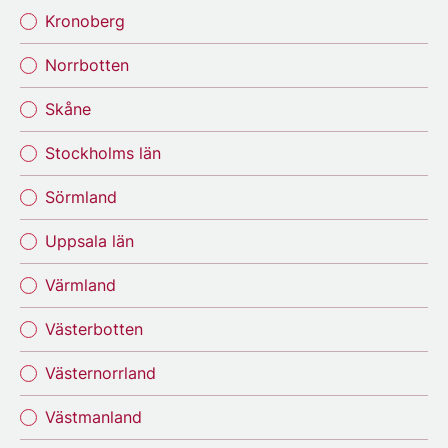
Kronoberg
Norrbotten
Skåne
Stockholms län
Sörmland
Uppsala län
Värmland
Västerbotten
Västernorrland
Västmanland