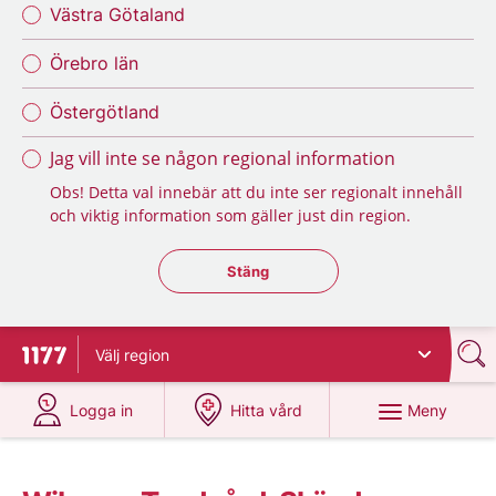
Västra Götaland
Örebro län
Östergötland
Jag vill inte se någon regional information
Obs! Detta val innebär att du inte ser regionalt innehåll
och viktig information som gäller just din region.
Stäng regionsväljaren
Stäng
Välj
region
Till startsidan för 1177
på 1177.se
på 1177.se
Meny
Logga in
Hitta vård