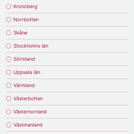
Kronoberg
Norrbotten
Skåne
Stockholms län
Sörmland
Uppsala län
Värmland
Västerbotten
Västernorrland
Västmanland