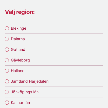
Välj region:
Blekinge
Dalarna
Gotland
Gävleborg
Halland
Jämtland Härjedalen
Jönköpings län
Kalmar län