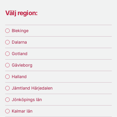
Välj region:
Blekinge
Dalarna
Gotland
Gävleborg
Halland
Jämtland Härjedalen
Jönköpings län
Kalmar län