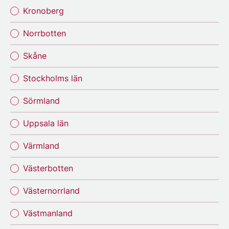
Kronoberg
Norrbotten
Skåne
Stockholms län
Sörmland
Uppsala län
Värmland
Västerbotten
Västernorrland
Västmanland