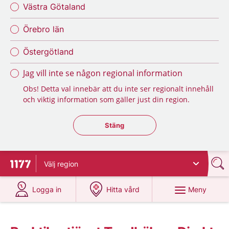
Västra Götaland
Örebro län
Östergötland
Jag vill inte se någon regional information
Obs! Detta val innebär att du inte ser regionalt innehåll
och viktig information som gäller just din region.
Stäng regionsväljaren
Stäng
Välj
region
Till startsidan för 1177
på 1177.se
på 1177.se
Meny
Logga in
Hitta vård