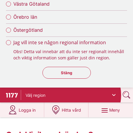
Västra Götaland
Örebro län
Östergötland
Jag vill inte se någon regional information
Obs! Detta val innebär att du inte ser regionalt innehåll
och viktig information som gäller just din region.
Stäng regionsväljaren
Stäng
Välj
region
Till startsidan för 1177
på 1177.se
på 1177.se
Meny
Logga in
Hitta vård