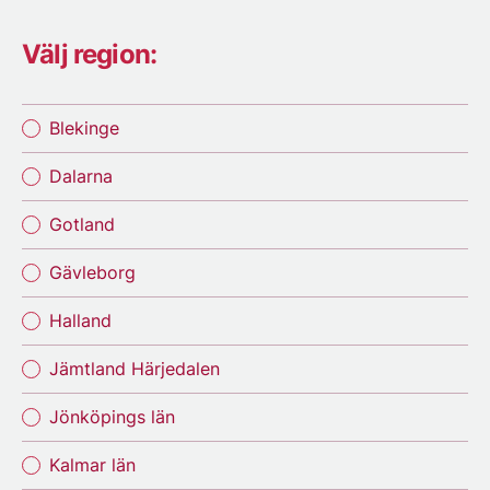
Välj region:
Blekinge
Dalarna
Gotland
Gävleborg
Halland
Jämtland Härjedalen
Jönköpings län
Kalmar län