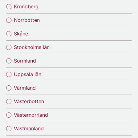
Kronoberg
Norrbotten
Skåne
Stockholms län
Sörmland
Uppsala län
Värmland
Västerbotten
Västernorrland
Västmanland