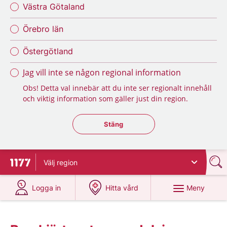
Västra Götaland
Örebro län
Östergötland
Jag vill inte se någon regional information
Obs! Detta val innebär att du inte ser regionalt innehåll
och viktig information som gäller just din region.
Stäng regionsväljaren
Stäng
Välj
region
Till startsidan för 1177
på 1177.se
på 1177.se
Meny
Logga in
Hitta vård