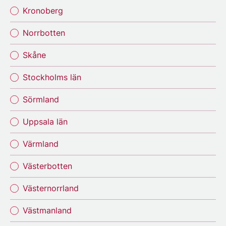
Kronoberg
Norrbotten
Skåne
Stockholms län
Sörmland
Uppsala län
Värmland
Västerbotten
Västernorrland
Västmanland