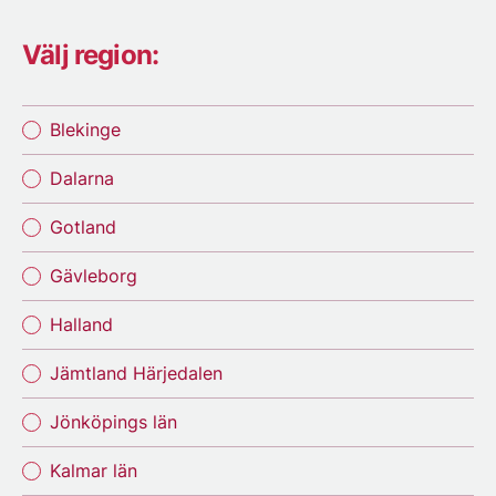
Välj region:
Blekinge
Dalarna
Gotland
Gävleborg
Halland
Jämtland Härjedalen
Jönköpings län
Kalmar län