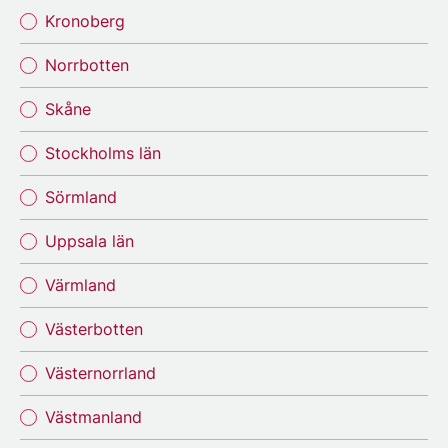
Kronoberg
Norrbotten
Skåne
Stockholms län
Sörmland
Uppsala län
Värmland
Västerbotten
Västernorrland
Västmanland