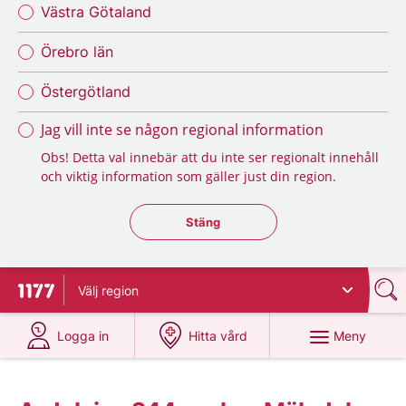
Västra Götaland
Örebro län
Östergötland
Jag vill inte se någon regional information
Obs! Detta val innebär att du inte ser regionalt innehåll
och viktig information som gäller just din region.
Stäng regionsväljaren
Stäng
Välj
region
Till startsidan för 1177
på 1177.se
på 1177.se
Meny
Logga in
Hitta vård