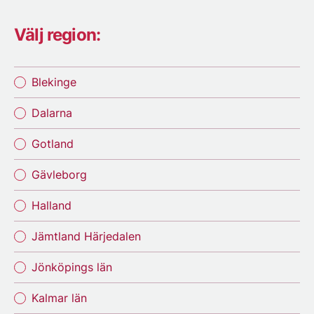
Välj region:
Blekinge
Dalarna
Gotland
Gävleborg
Halland
Jämtland Härjedalen
Jönköpings län
Kalmar län